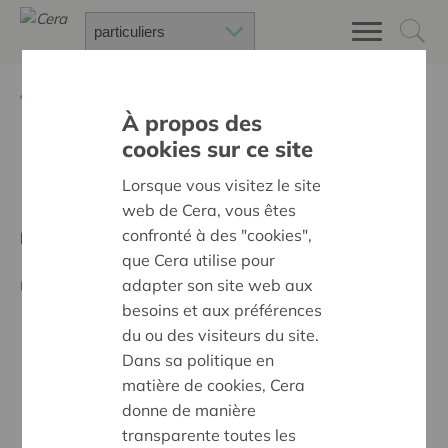
Retour à
Types de parts Cera
À propos des
cookies sur ce site
Les parts E
Lorsque vous visitez le site
web de Cera, vous êtes
confronté à des "cookies",
PUBLICITÉ
que Cera utilise pour
adapter son site web aux
Une part E est une part coopérative ordinaire.
besoins et aux préférences
du ou des visiteurs du site.
Elle donne droit à la perspective d'un dividende
Dans sa politique en
coopératif (non garanti), calculé sur le capital
matière de cookies, Cera
nominal de 50 euros par part.
donne de manière
En cas de démission avec ses parts E, le
transparente toutes les
coopérateur a droit à un remboursement dont le