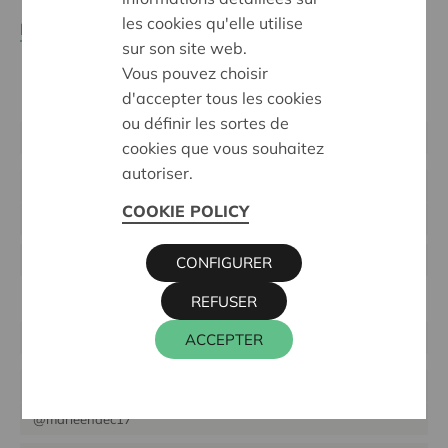
les cookies qu'elle utilise
Lisez le règlementdu concours
sur son site web.
Vous pouvez choisir
d'accepter tous les cookies
ou définir les sortes de
@callensjohan
cookies que vous souhaitez
autoriser.
els10_09
COOKIE POLICY
@gerdmeeus
@ieperlee
CONFIGURER
REFUSER
@joeldecleir
ACCEPTER
@joskelinann
@marleendec17