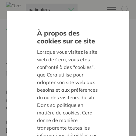
Retour à
Concours
À propos des
cookies sur ce site
Prenez part au concours
Lorsque vous visitez le site
web de Cera, vous êtes
#Ceraxmas2020 et soyez
confronté à des "cookies",
récompensé
que Cera utilise pour
adapter son site web aux
besoins et aux préférences
Partagez la photo de votre sapin de Noël avec les
du ou des visiteurs du site.
#CeraXmas2020 et #ceragram pour tenter de gagner
Dans sa politique en
un colis rempli de délices 'Bon et belge'.
matière de cookies, Cera
donne de manière
Nous choisirons 10 lauréats parmi tous les envois
transparente toutes les
jusqu'au 20 décembre 2020.
informations détaillées sur