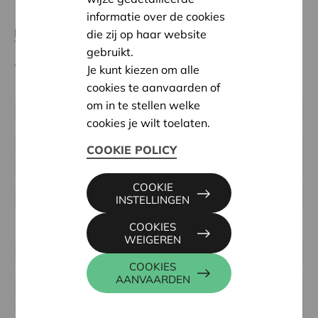
informatie over de cookies
Lees het wedstrijdreglement.
die zij op haar website
gebruikt.
* Wedstrijd eindigt op 20 december 2020.
Je kunt kiezen om alle
cookies te aanvaarden of
om in te stellen welke
@callensjohan
cookies je wilt toelaten.
@els10_09
COOKIE POLICY
@gerdmeeus
COOKIE
@ieperlee
INSTELLINGEN
COOKIES
WEIGEREN
@joeldecleir
COOKIES
AANVAARDEN
@joskelinann
@marleendec17