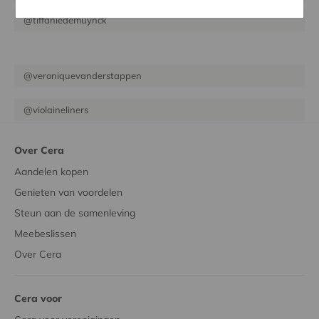
@tiffaniedemuynck
@veroniquevanderstappen
@violaineliners
Over Cera
Aandelen kopen
Genieten van voordelen
Steun aan de samenleving
Meebeslissen
Over Cera
Cera voor