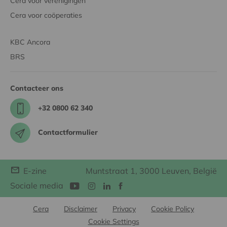
Cera voor verenigingen
Cera voor coöperaties
KBC Ancora
BRS
Contacteer ons
+32 0800 62 340
Contactformulier
E-zine
Muntstraat 1, 3000 Leuven, België
Sociale media
Cera
Disclaimer
Privacy
Cookie Policy
Cookie Settings