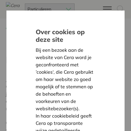
Terug
Genieten van voordelen
Over cookies op
deze site
Post een foto van jouw
Bij een bezoek aan de
kerstboom en win!
website van Cera word je
geconfronteerd met
’cookies‘, die Cera gebruikt
Je kocht hem misschien al met een fikse korting dankzij
om haar website zo goed
Cera bij Aveve, maar nu willen wij hem graag zien:
mogelijk af te stemmen op
jouw kerstboom! Post een foto van je versierde boom
de behoeften en
op Instagram met #CeraXmas2020 en #ceragram en
voorkeuren van de
maak kans op een geschenkdoos van Bon et Belge.
websitebezoeker(s).
In haar cookiebeleid geeft
Ontdek de winnaars hieronder. Zij worden persoonlijk
Cera op transparante
verwittigd.
wijze gedetailleerde