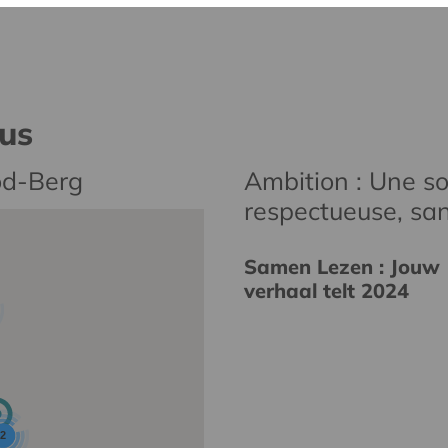
nus
od-Berg
Ambition : Une soc
respectueuse, san
Samen Lezen : Jouw
verhaal telt 2024
2