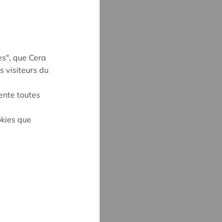
es", que Cera
s visiteurs du
ente toutes
okies que
UYNE
4
ne@cera.coop