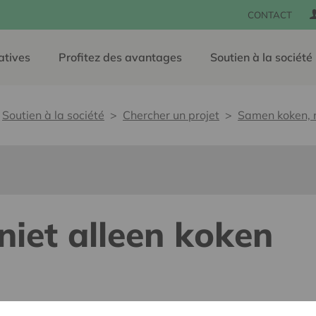
CONTACT
atives
Profitez des avantages
Soutien à la société
Soutien à la société
Chercher un projet
Samen koken, n
iet alleen koken
e, sans barrières