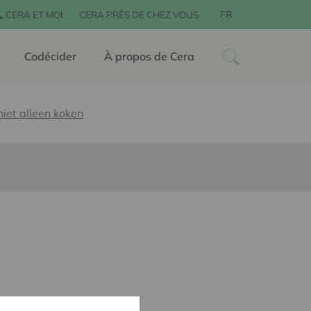
FR
CERA ET MOI
CERA PRÈS DE CHEZ VOUS
Codécider
À propos de Cera
iet alleen koken