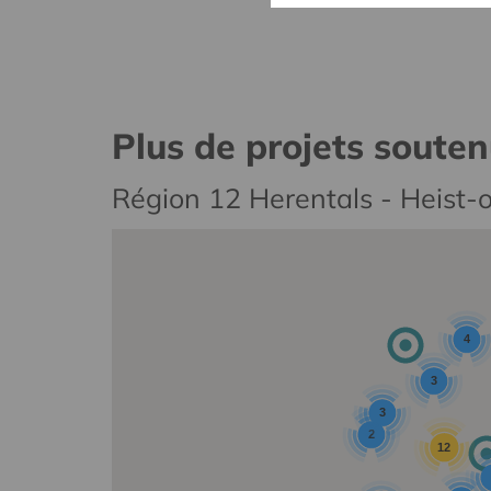
Plus de projets soute
Région 12 Herentals - Heist-
4
3
3
2
12