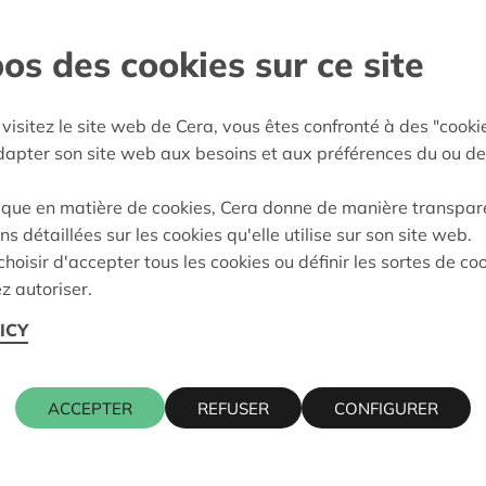
als - Heist o/d Berg
os des cookies sur ce site
e décision:
13/05/2024
visitez le site web de Cera, vous êtes confronté à des "cooki
on:
Approuvé
adapter son site web aux besoins et aux préférences du ou de
ique en matière de cookies, Cera donne de manière transpar
ns détaillées sur les cookies qu'elle utilise sur son site web.
Cera contact
hoisir d'accepter tous les cookies ou définir les sortes de co
z autoriser.
2200 HERENTALS
ICY
KRIS DEBR
016 27 96 7
ACCEPTER
REFUSER
CONFIGURER
kris.debruy