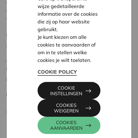
voor meer zorgafhankelijke bewoners. Koken doet
wijze gedetailleerde
eten, en het samen koken zorgt voor een gevoel van
informatie over de cookies
samenhorigheid en huislijkheid.
die zij op haar website
gebruikt.
Regionaal Project
Je kunt kiezen om alle
cookies te aanvaarden of
Startdatum:
13/05/2024
om in te stellen welke
cookies je wilt toelaten.
Status:
Volledig
Herentals - Heist o/d Berg
COOKIE POLICY
Datum:
13/05/2024
COOKIE
INSTELLINGEN
Beslissing:
Goedgekeurd
COOKIES
Partner
WEIGEREN
COOKIES
AANVAARDEN
OCMW HERENTALS, AUGUSTIJNENLAAN 30, 2200