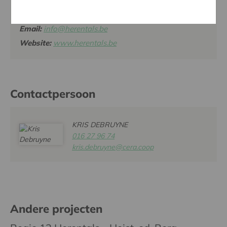
HERENTALS
Tel:
014 28 50 50
Email:
info@herentals.be
Website:
www.herentals.be
Contactpersoon
KRIS DEBRUYNE
016 27 96 74
kris.debruyne@cera.coop
Andere projecten