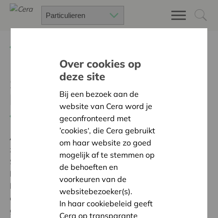
Terug
Project zoeken
Over cookies op
deze site
Samen koken, niet alleen
Bij een bezoek aan de
koken
website van Cera word je
Terug naar overzicht
geconfronteerd met
’cookies‘, die Cera gebruikt
Ambitie:
Een solidaire, respectvolle samenleving
om haar website zo goed
zonder drempels
mogelijk af te stemmen op
Sint Anna kreeg steun van Cera om een mobiele
de behoeften en
keukenblok te kunnen aanschaffen. Met deze
voorkeuren van de
keukenblok kunnen wij samen kookactiviteiten
websitebezoeker(s).
organiseren op onze afdelingen, zodat we een huislijk
In haar cookiebeleid geeft
gevoel kunnen creëren voor al onze bewoners, ook
Cera op transparante