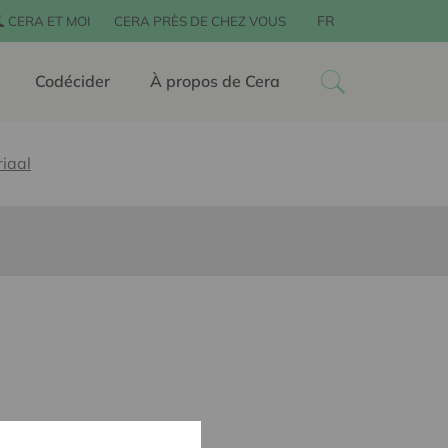
FR
CERA ET MOI
CERA PRÈS DE CHEZ VOUS
Codécider
À propos de Cera
iaal