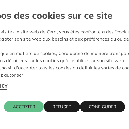
os des cookies sur ce site
and
e décision:
17/02/2025
visitez le site web de Cera, vous êtes confronté à des "cooki
on:
Approuvé
adapter son site web aux besoins et aux préférences du ou de
ique en matière de cookies, Cera donne de manière transpar
ns détaillées sur les cookies qu'elle utilise sur son site web.
Cera contact
hoisir d'accepter tous les cookies ou définir les sortes de co
z autoriser.
ICY
2, 3650 DILSEN-STOKKEM
KRIS DEBR
016 27 96 7
kris.debruy
ACCEPTER
REFUSER
CONFIGURER