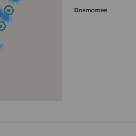
Doemamee
3
6