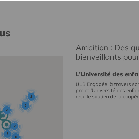
nus
Ambition : Des qu
bienveillants pou
L'Université des enfa
ULB Engagée, à travers so
projet 'Université des enfan
reçu le soutien de la coopéra
2
8
2
2
3
8