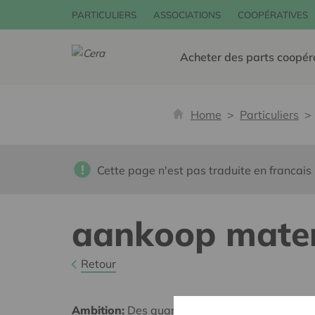
PARTICULIERS
ASSOCIATIONS
COOPÉRATIVES
Acheter des parts coopér
Home
Particuliers
Cette page n'est pas traduite en francais
aankoop mater
Retour
Ambition:
Des quartiers chaleureux et bienveil