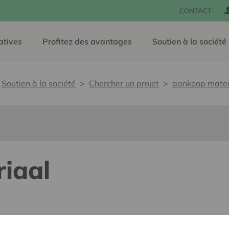
CONTACT
atives
Profitez des avantages
Soutien à la société
Soutien à la société
Chercher un projet
aankoop mater
iaal
lants pour tous