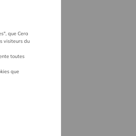
es", que Cera
s visiteurs du
ente toutes
okies que
UYNE
4
ne@cera.coop