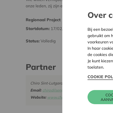
onze leden, zij zijn en blijven voor ons het belan
Over c
Regionaal Project
Maasl
Startdatum:
17/02/2025
Datum
Bij een bezoe
gebruikt om 
Status:
Volledig
Besliss
voorkeuren v
In haar cooki
de cookies di
Je kunt kieze
Partner
toelaten.
COOKIE POL
Chiro Sint-Lutgardis Dilsen, Vlessersweg 15 
Email:
chirodilsen@hotmail.com
COO
Website:
www.chirodilsen.com
AANV