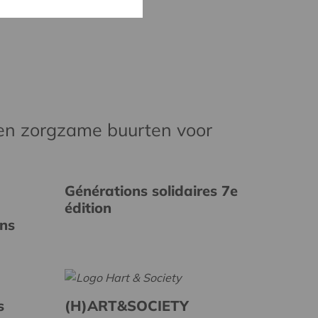
en zorgzame buurten voor
Générations solidaires 7e
édition
ins
s
(H)ART&SOCIETY