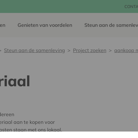
CONT
en
Genieten van voordelen
Steun aan de samenlev
Steun aan de samenleving
Project zoeken
aankoop m
iaal
dereen
iaal aan te kopen voor
sten staan met ons lokaal.
et meer overblijft voor