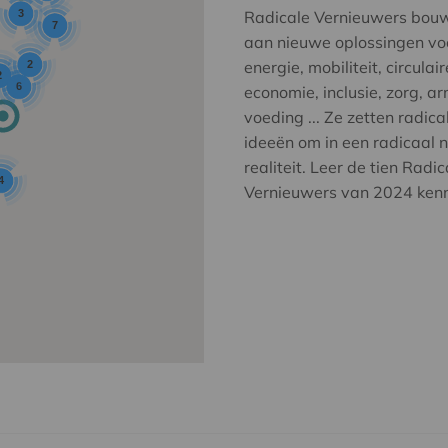
3
Radicale Vernieuwers bou
7
aan nieuwe oplossingen vo
energie, mobiliteit, circulair
2
2
6
economie, inclusie, zorg, a
voeding ... Ze zetten radica
ideeën om in een radicaal 
realiteit. Leer de tien Radic
4
Vernieuwers van 2024 ken