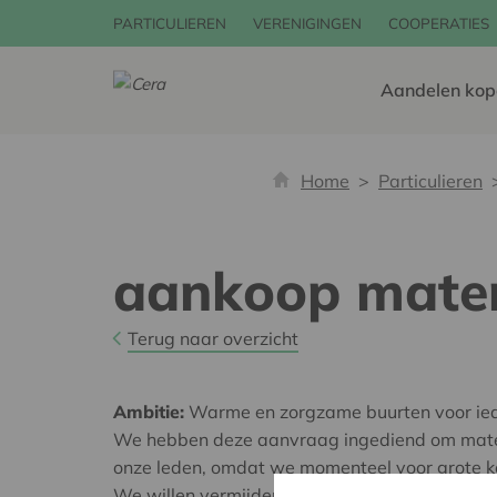
PARTICULIEREN
VERENIGINGEN
COOPERATIES
Aandelen kop
Home
Particulieren
aankoop mater
Terug naar overzicht
Ambitie:
Warme en zorgzame buurten voor ie
We hebben deze aanvraag ingediend om mater
onze leden, omdat we momenteel voor grote ko
We willen vermijden dat er hierdoor geen budg