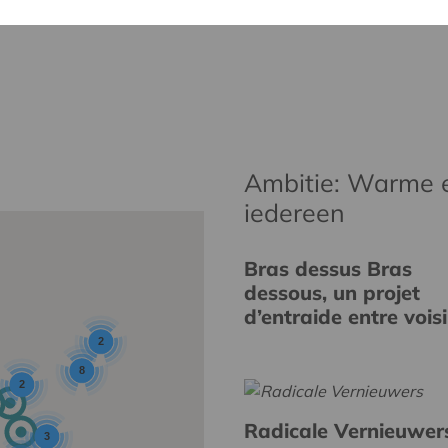
Ambitie: Warme 
iedereen
Bras dessus Bras
dessous, un projet
d’entraide entre vois
2
8
2
Radicale Vernieuwer
3