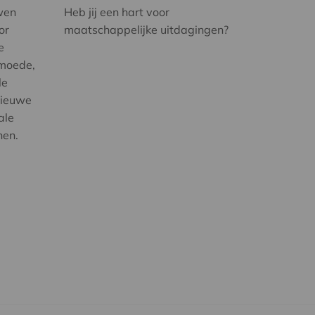
wen
Heb jij een hart voor
or
maatschappelijke uitdagingen?
e
rmoede,
le
nieuwe
ale
nen.