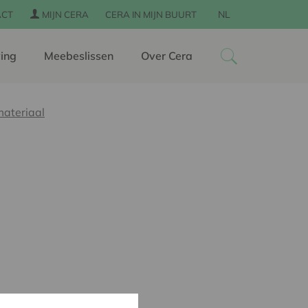
NL
ACT
MIJN CERA
CERA IN MIJN BUURT
ing
Meebeslissen
Over Cera
ateriaal