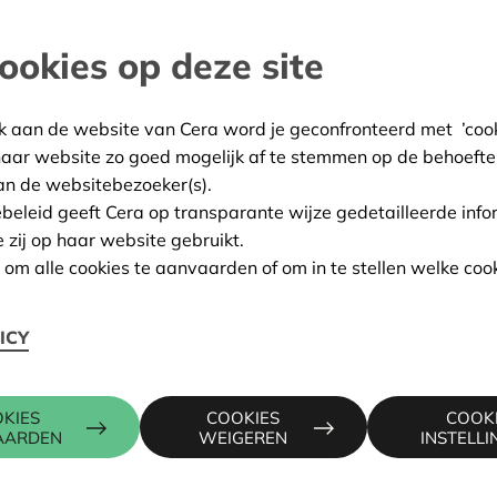
grijkste.
ookies op deze site
and
:
17/02/2025
k aan de website van Cera word je geconfronteerd met ’cooki
haar website zo goed mogelijk af te stemmen op de behoefte
ing:
Goedgekeurd
an de websitebezoeker(s).
ebeleid geeft Cera op transparante wijze gedetailleerde info
e zij op haar website gebruikt.
n om alle cookies te aanvaarden of om in te stellen welke cook
Contactpers
ICY
2, 3650 DILSEN-STOKKEM
KRIS DEBR
016 27 96 7
KIES
COOKIES
COOK
AARDEN
WEIGEREN
INSTELL
kris.debruy