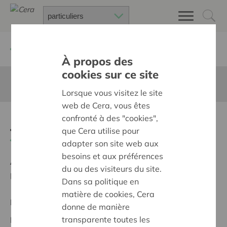
Retour à
Chercher un projet
À propos des
cookies sur ce site
Cette page n'est pas traduite en francais
Lorsque vous visitez le site
web de Cera, vous êtes
confronté à des "cookies",
Jubileumconcert Cantitare
que Cera utilise pour
Retour
adapter son site web aux
besoins et aux préférences
Ambition:
Des quartiers chaleureux et bienveillants
du ou des visiteurs du site.
pour tous
Dans sa politique en
matière de cookies, Cera
Projet régional
donne de manière
transparente toutes les
Date de début:
17/02/2025