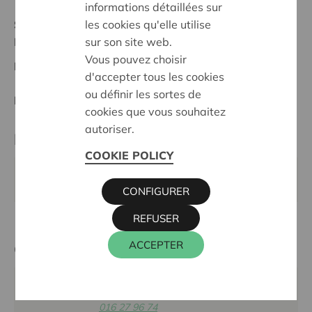
informations détaillées sur
les cookies qu'elle utilise
Statut:
sur son site web.
Maasland
Vous pouvez choisir
Date de décision:
17/02/2025
d'accepter tous les cookies
ou définir les sortes de
Décision:
Approuvé
cookies que vous souhaitez
autoriser.
Partenaire
COOKIE POLICY
Kanti, Maaseikerbaan 83, 3960 BREE
CONFIGURER
REFUSER
ACCEPTER
Cera contact
KRIS DEBRUYNE
016 27 96 74