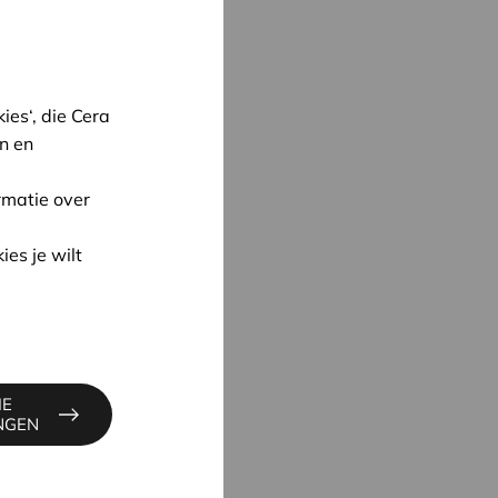
es‘, die Cera
n en
rmatie over
ies je wilt
oon
UYNE
4
ne@cera.coop
IE
INGEN