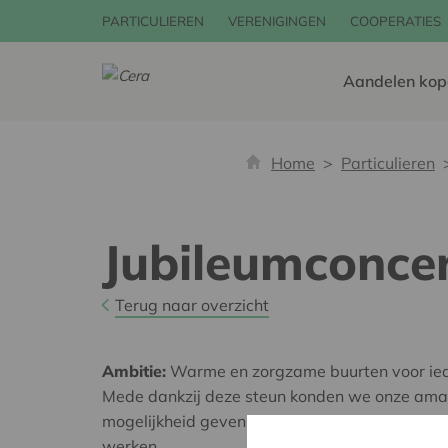
PARTICULIEREN
VERENIGINGEN
COOPERATIES
Aandelen kop
Home
Particulieren
Jubileumconcer
Terug naar overzicht
Ambitie:
Warme en zorgzame buurten voor ie
Mede dankzij deze steun konden we onze ama
mogelijkheid geven om met een professioneel o
werken.