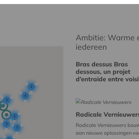
Ambitie: Warme 
iedereen
Bras dessus Bras
dessous, un projet
d’entraide entre vois
2
8
2
Radicale Vernieuwer
3
3
Radicale Vernieuwers bou
7
aan nieuwe oplossingen vo