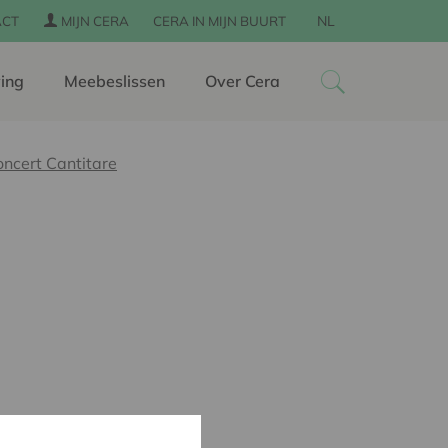
NL
ACT
MIJN CERA
CERA IN MIJN BUURT
ing
Meebeslissen
Over Cera
oncert Cantitare