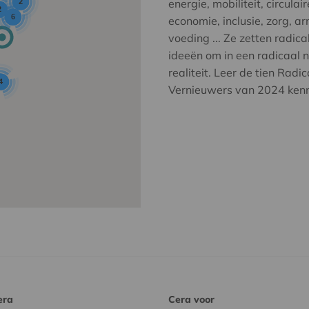
energie, mobiliteit, circulair
2
2
6
economie, inclusie, zorg, a
voeding ... Ze zetten radica
ideeën om in een radicaal 
realiteit. Leer de tien Radic
4
Vernieuwers van 2024 ken
era
Cera voor