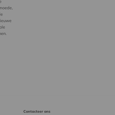
e
rmoede,
le
nieuwe
ale
nen.
Contacteer ons