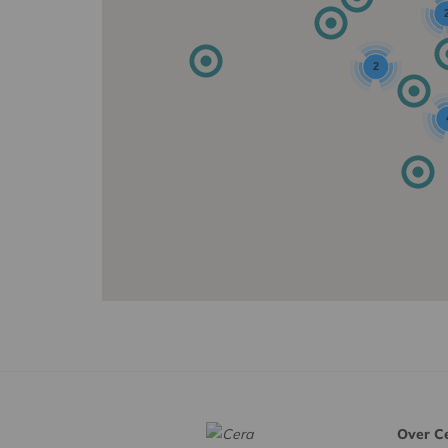
2
Over C