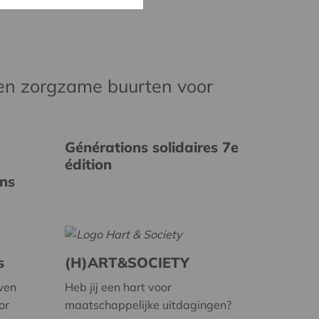
en zorgzame buurten voor
Générations solidaires 7e
édition
ins
s
(H)ART&SOCIETY
wen
Heb jij een hart voor
or
maatschappelijke uitdagingen?