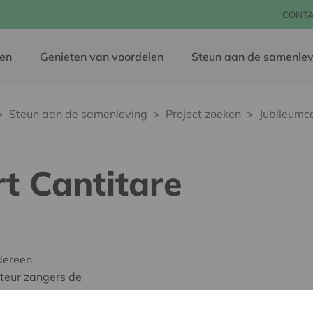
CONT
en
Genieten van voordelen
Steun aan de samenlev
Steun aan de samenleving
Project zoeken
Jubileumc
t Cantitare
dereen
teur zangers de
rkest en solisten te