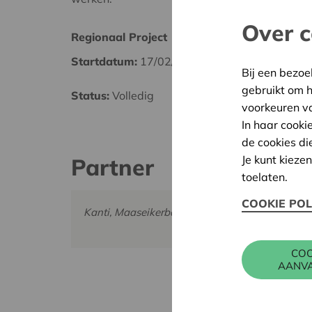
Over c
Regionaal Project
Maasl
Startdatum:
17/02/2025
Datum
Bij een bezoe
gebruikt om 
Status:
Volledig
Besliss
voorkeuren v
In haar cooki
de cookies di
Je kunt kieze
Partner
toelaten.
COOKIE POL
Kanti, Maaseikerbaan 83, 3960 BREE
COO
AANV