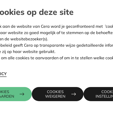
ookies op deze site
and
:
17/02/2025
k aan de website van Cera word je geconfronteerd met ’cooki
haar website zo goed mogelijk af te stemmen op de behoefte
ing:
Goedgekeurd
an de websitebezoeker(s).
ebeleid geeft Cera op transparante wijze gedetailleerde info
e zij op haar website gebruikt.
n om alle cookies te aanvaarden of om in te stellen welke cook
Contactpers
ICY
KRIS DEBR
016 27 96 7
kris.debruy
KIES
COOKIES
COOK
AARDEN
WEIGEREN
INSTELL