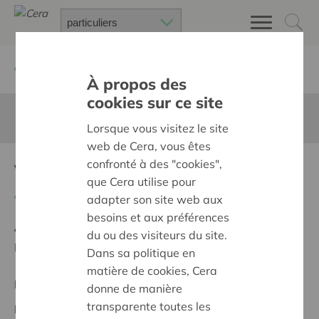
Retour à
Chercher un projet
À propos des
cookies sur ce site
Cette page n'est pas traduite en francais
Lorsque vous visitez le site
web de Cera, vous êtes
confronté à des "cookies",
Veerkrachtig Broechem
que Cera utilise pour
Retour
adapter son site web aux
besoins et aux préférences
Ambition:
Des quartiers chaleureux et bienveillants
du ou des visiteurs du site.
pour tous
Dans sa politique en
matière de cookies, Cera
Projet régional
donne de manière
transparente toutes les
Date de début:
04/11/2025