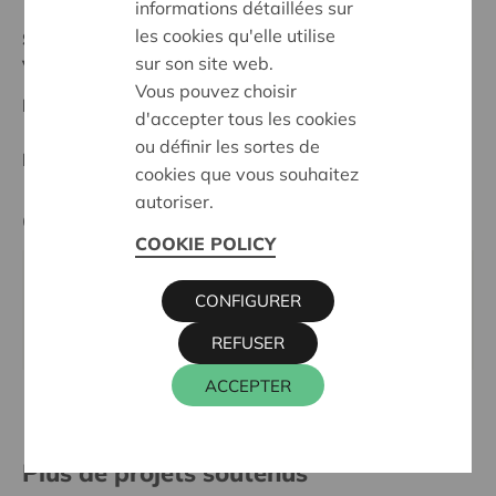
informations détaillées sur
les cookies qu'elle utilise
Statut:
sur son site web.
Voorkempen
Vous pouvez choisir
Date de décision:
04/11/2025
d'accepter tous les cookies
ou définir les sortes de
Décision:
Approuvé
cookies que vous souhaitez
autoriser.
Cera contact
COOKIE POLICY
KRIS DEBRUYNE
CONFIGURER
016 27 96 74
kris.debruyne@cera.coop
REFUSER
ACCEPTER
Plus de projets soutenus