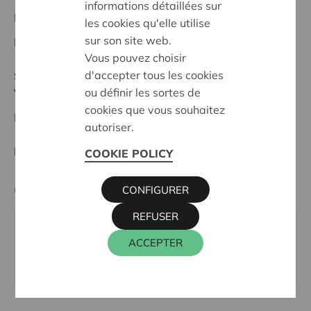
informations détaillées sur
Projet régional
les cookies qu'elle utilise
sur son site web.
Date de début:
04/05/2026
Vous pouvez choisir
d'accepter tous les cookies
Statut:
ou définir les sortes de
Vlaamse Ardennen
cookies que vous souhaitez
Date de décision:
04/05/2026
autoriser.
Décision:
Approuvé
COOKIE POLICY
Cera contact
CONFIGURER
REFUSER
WIM INGELS
ACCEPTER
016 27 96 46
wim.ingels@cera.coop