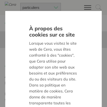
Retour à
Chercher un projet
À propos des
cookies sur ce site
Cette page n'est pas traduite en francais
Lorsque vous visitez le site
web de Cera, vous êtes
confronté à des "cookies",
Kermis Nukerke 2026
que Cera utilise pour
Retour
adapter son site web aux
besoins et aux préférences
Ambition:
Des quartiers chaleureux et bienveillants
du ou des visiteurs du site.
pour tous
Dans sa politique en
matière de cookies, Cera
Programme:
Construire des villages et des quartiers
donne de manière
forts, avec des voisins bienveillants
transparente toutes les