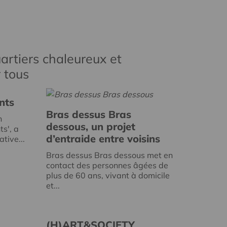
artiers chaleureux et
r tous
nts
Bras dessus Bras
n
dessous, un projet
ts', a
d’entraide entre voisins
tive...
Bras dessus Bras dessous met en
contact des personnes âgées de
plus de 60 ans, vivant à domicile
et...
(H)ART&SOCIETY