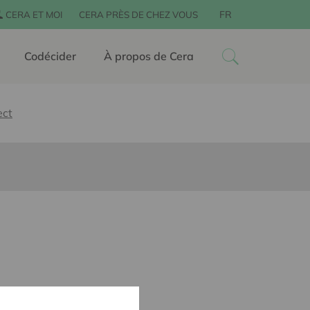
FR
CERA ET MOI
CERA PRÈS DE CHEZ VOUS
Codécider
À propos de Cera
ect