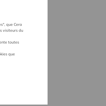
es", que Cera
s visiteurs du
ente toutes
okies que