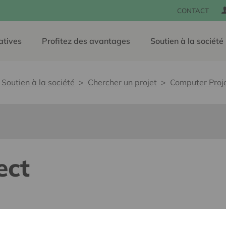
CONTACT
atives
Profitez des avantages
Soutien à la société
Soutien à la société
Chercher un projet
Computer Proj
ect
lants pour tous