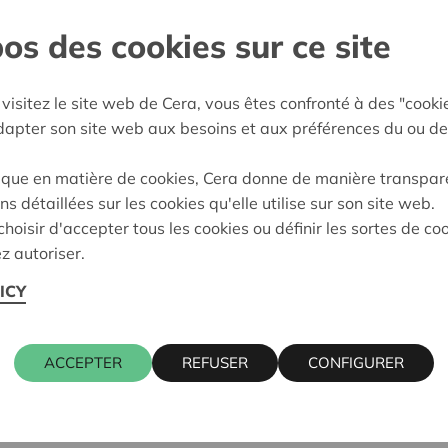
os des cookies sur ce site
bourg
e décision:
04/06/2026
visitez le site web de Cera, vous êtes confronté à des "cooki
adapter son site web aux besoins et aux préférences du ou de
on:
En demande
ique en matière de cookies, Cera donne de manière transpar
ns détaillées sur les cookies qu'elle utilise sur son site web.
hoisir d'accepter tous les cookies ou définir les sortes de co
z autoriser.
ICY
ACCEPTER
REFUSER
CONFIGURER