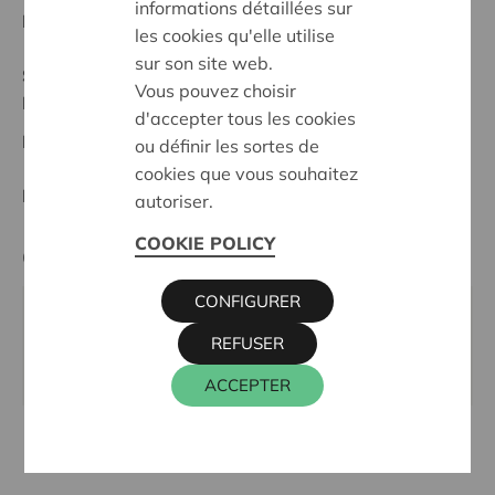
informations détaillées sur
Date de début:
05/05/2026
les cookies qu'elle utilise
sur son site web.
Statut:
Vous pouvez choisir
Maasland
d'accepter tous les cookies
Date de décision:
05/05/2026
ou définir les sortes de
cookies que vous souhaitez
Décision:
Approuvé
autoriser.
COOKIE POLICY
Cera contact
CONFIGURER
KRIS DEBRUYNE
REFUSER
016 27 96 74
kris.debruyne@cera.coop
ACCEPTER