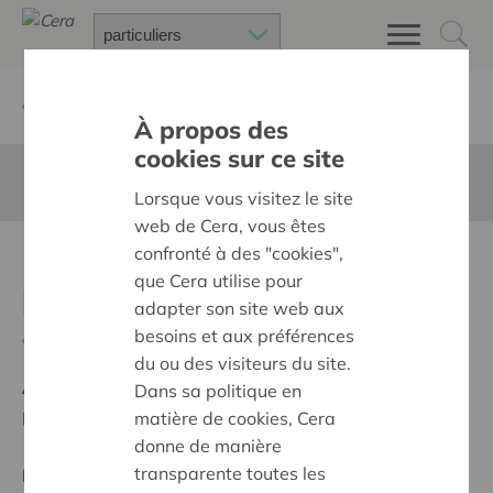
Retour à
Chercher un projet
À propos des
cookies sur ce site
Cette page n'est pas traduite en francais
Lorsque vous visitez le site
web de Cera, vous êtes
confronté à des "cookies",
Buurt & Maasbie vs
que Cera utilise pour
hoornaars
adapter son site web aux
besoins et aux préférences
Retour
du ou des visiteurs du site.
Ambition:
Des quartiers chaleureux et bienveillants
Dans sa politique en
pour tous
matière de cookies, Cera
donne de manière
transparente toutes les
Projet régional