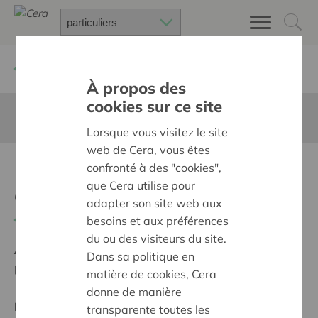
Retour à
Chercher un projet
À propos des
cookies sur ce site
Cette page n'est pas traduite en francais
Lorsque vous visitez le site
web de Cera, vous êtes
Bewegen, ontdekken,
confronté à des "cookies",
que Cera utilise pour
groeien!
adapter son site web aux
Retour
besoins et aux préférences
du ou des visiteurs du site.
Ambition:
Des quartiers chaleureux et bienveillants
Dans sa politique en
pour tous
matière de cookies, Cera
donne de manière
Projet régional
transparente toutes les