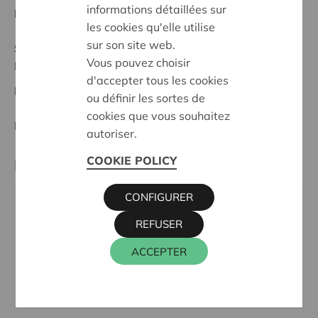
informations détaillées sur
Date de début:
06/05/2026
les cookies qu'elle utilise
sur son site web.
Statut:
Vous pouvez choisir
Mechelen - Klein-Brabant
d'accepter tous les cookies
Date de décision:
06/05/2026
ou définir les sortes de
cookies que vous souhaitez
Décision:
Approuvé
autoriser.
COOKIE POLICY
Partenaire
CONFIGURER
VRIJE BASISSCHOOL DE APPELBOOM, PASTOOR
REFUSER
PEETERSSTRAAT 10, 2880 BORNEM
Téléphone:
03 889 39 16
ACCEPTER
Email:
directie@schoolbranst.be
Site internet:
www.schoolbranst.be