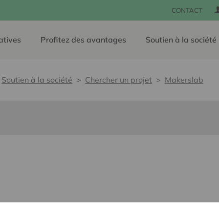
CONTACT
atives
Profitez des avantages
Soutien à la société
Soutien à la société
Chercher un projet
Makerslab
lants pour tous