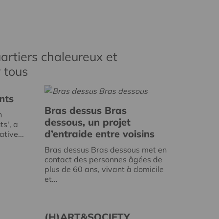
artiers chaleureux et
r tous
nts
Bras dessus Bras
n
dessous, un projet
ts', a
d’entraide entre voisins
tive...
Bras dessus Bras dessous met en
contact des personnes âgées de
plus de 60 ans, vivant à domicile
et...
(H)ART&SOCIETY