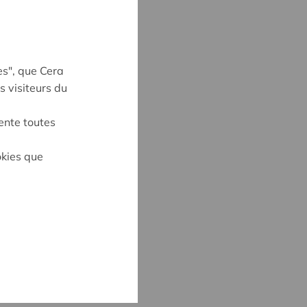
es", que Cera
s visiteurs du
ente toutes
okies que