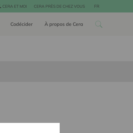
FR
CERA ET MOI
CERA PRÈS DE CHEZ VOUS
Codécider
À propos de Cera