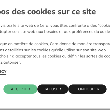
os des cookies sur ce site
rpen
e décision:
20/05/2026
visitez le site web de Cera, vous êtes confronté à des "cooki
adapter son site web aux besoins et aux préférences du ou de
on:
Approuvé
ique en matière de cookies, Cera donne de manière transpar
ns détaillées sur les cookies qu'elle utilise sur son site web.
hoisir d'accepter tous les cookies ou définir les sortes de co
z autoriser.
ICY
ACCEPTER
REFUSER
CONFIGURER