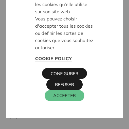
les cookies qu'elle utilise
Rapport Annuel Cera 2025
(y compris les comptes
sur son site web.
annuels)
Vous pouvez choisir
Comptes consolidés Cera 2025
(en NL) (pdf)
d'accepter tous les cookies
Rapport du commissaire Cera 2025
(en NL) (pdf)
ou définir les sortes de
cookies que vous souhaitez
Rapport du commissaire Cera 2025 – comptes
autoriser.
consolidés
(en NL) (pdf)
COOKIE POLICY
CONFIGURER
Tout savoir sur
Acheter des parts coopératives
REFUSER
Profiter des avantages sociétaires
ACCEPTER
Soutien à la société
Codécider
À propos de Cera