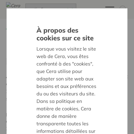
Retour à
Assemblée Générale
À propos des
cookies sur ce site
Documents relatifs à
Lorsque vous visitez le site
web de Cera, vous êtes
l'Assemblée Générale 2026
confronté à des "cookies",
que Cera utilise pour
À partir
du 22 mai 2026
, l
e rapport annuel, le rapport
adapter son site web aux
du commissaire, les comptes annuels pour l’exercice
besoins et aux préférences
2025
et les autres documents prescrits par la loi
du ou des visiteurs du site.
seront disponibles au siège de la société (Muntstraat
Dans sa politique en
1, 3000 Leuven, RPM Leuven 0403.581.960). Vous
matière de cookies, Cera
pourrez également consulter ces documents en
donne de manière
dessous ou les demander par téléphone (0800 62
transparente toutes les
340).
informations détaillées sur