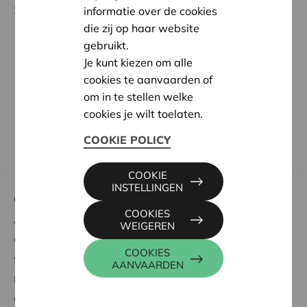
340).
informatie over de cookies
die zij op haar website
Jaarverslag over boekjaar 2025
(inclusief
gebruikt.
jaarrekening)
Je kunt kiezen om alle
cookies te aanvaarden of
Geconsolideerde jaarrekening Cera 2025
(pdf)
om in te stellen welke
Commissarisverslag Cera 2025
(pdf)
cookies je wilt toelaten.
Commissarisverslag Cera 2025 – geconsolideerde
jaarrekening
(pdf)
COOKIE POLICY
COOKIE
INSTELLINGEN
Over Cera
COOKIES
Aandelen kopen
WEIGEREN
Genieten van voordelen
COOKIES
Steun aan de samenleving
AANVAARDEN
Meebeslissen
Over Cera