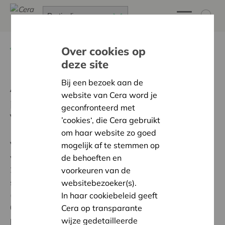
Terug
Algemene Vergadering
Over cookies op
deze site
Alle documenten in verband
Bij een bezoek aan de
website van Cera word je
met de Algemene
geconfronteerd met
Vergadering 2026
’cookies‘, die Cera gebruikt
om haar website zo goed
Vanaf 22 mei 2026
zijn het
jaarverslag
,
het verslag
mogelijk af te stemmen op
van de commissaris
,
de jaarrekening over boekjaar
de behoeften en
2025
en de andere door de wet voorgeschreven
voorkeuren van de
stukken beschikbaar op de zetel van de vennootschap
websitebezoeker(s).
(Muntstraat 1, 3000 Leuven, RPR Leuven
In haar cookiebeleid geeft
0403.581.960). Je kunt deze documenten ook op deze
Cera op transparante
pagina consulteren of telefonisch opvragen (0800 62
wijze gedetailleerde