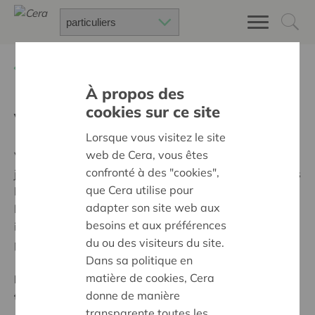
Retour à
Cera, c'est vous !
À propos des
cookies sur ce site
Victor - 13 ans
Lorsque vous visitez le site
web de Cera, vous êtes
Victor termine sa première secondaire. Le 6 avril, ce
confronté à des "cookies",
jeune coopérateur a été mis sous le feu des projecteurs
que Cera utilise pour
lors du showcase privé de Kid Noize dans le cadre de
adapter son site web aux
la première édition du Cera on Tour. Le DJ star l’a
besoins et aux préférences
invité à monter sur scène pour un mix. Un événement
du ou des visiteurs du site.
plutôt cool qu’il n’est pas près d’oublier !
Dans sa politique en
matière de cookies, Cera
Pour quelle raison peut-on toujours te tirer du lit en
donne de manière
t’appelant ?
transparente toutes les