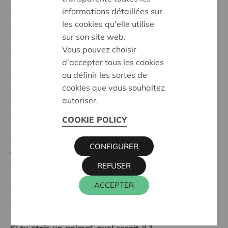
informations détaillées sur
« Ce n’est pas facile pour moi de sortir du lit, mais je
les cookies qu'elle utilise
me lève pour faire des activités comme jouer à la
sur son site web.
Playstation, regarder Netflix, faire du padel ou en
Vous pouvez choisir
semaine aller à l’école. »
d'accepter tous les cookies
ou définir les sortes de
Pourquoi es-tu devenu coopérateur de Cera ?
cookies que vous souhaitez
« Ma maman et mon papa sont chez Cera, ma sœur et
autoriser.
moi aussi. C’est une histoire de famille, je trouve que
les activités proposées et les concours sont cools. »
COOKIE POLICY
Quel est l'ultime conseil en or ou le meilleur avis
CONFIGURER
que tu aies jamais reçu ?
« Croire en soi. »
REFUSER
ACCEPTER
Quel rêve souhaites-tu encore réaliser ?
« Je rêve depuis toujours d’aller dans l’espace. »
Si tu étais un animal, quel serait-il ?