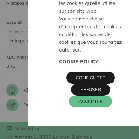
les cookies qu'elle utilise
À propos de Cera
sur son site web.
Vous pouvez choisir
Cera et
d'accepter tous les cookies
Le secteur associatif
ou définir les sortes de
L'entrepreneuriat coopératif
cookies que vous souhaitez
autoriser.
KBC Ancora
COOKIE POLICY
BRS
CONFIGURER
REFUSER
+32 0800 62 340
ACCEPTER
Formulaire de contact
Newsletter
Muntstraat 1, 3000 Leuven, Belgique