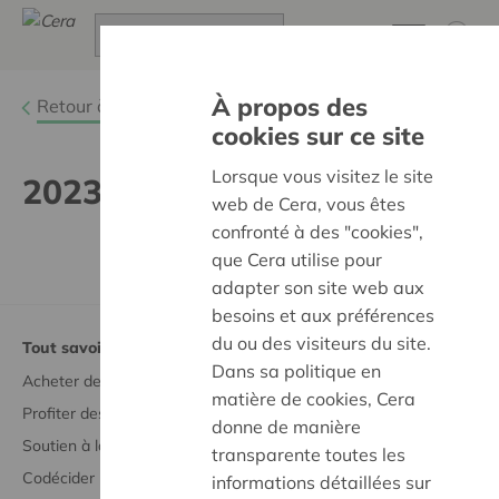
À propos des
Retour à
Cera, c'est vous !
cookies sur ce site
Lorsque vous visitez le site
20230203_vennoot_6_Dirk_S
web de Cera, vous êtes
confronté à des "cookies",
que Cera utilise pour
adapter son site web aux
besoins et aux préférences
du ou des visiteurs du site.
Tout savoir sur
Dans sa politique en
Acheter des parts coopératives
matière de cookies, Cera
Profiter des avantages sociétaires
donne de manière
Soutien à la société
transparente toutes les
Codécider
informations détaillées sur