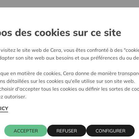
er du lit en vous appelant ?
 part de mon mari. Ma tasse de café est
os des cookies sur ce site
are tous les jours. On fêtera nos 50 ans de
visitez le site web de Cera, vous êtes confronté à des "cooki
adapter son site web aux besoins et aux préférences du ou de
e Cera ?
ique en matière de cookies, Cera donne de manière transpar
nce CERA et c’est comme ça que je suis arrivée dans la coopé
ns détaillées sur les cookies qu'elle utilise sur son site web.
hoisir d'accepter tous les cookies ou définir les sortes de co
r conseil vous ayez jamais reçu ?
z autoriser.
’ai moi-même travaillé dans une école pendant 27 ans et j’ai 
ICY
 ?
ACCEPTER
REFUSER
CONFIGURER
 qui finissent par faire la différence : prendre mon vélo au l