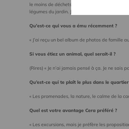
le moins de déchets Je m’occupe des enfants et
légumes du jardin. Je rends service comme je p
Qu'est-ce qui vous a ému récemment ?
« J’ai reçu un bel album de photos de famille a
Si vous étiez un animal, quel serait-il ?
(Rires) « Je n’ai jamais pensé à ça. Je ne sais pa
Qu’est-ce qui te plaît le plus dans le quartie
« Les promenades, la nature, le calme de la 
Quel est votre avantage Cera préféré ?
« Les excursions, mais je préfère les propositio