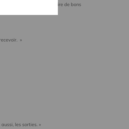
ccupe du potager pour produire de bons
recevoir. »
ussi, les sorties. »