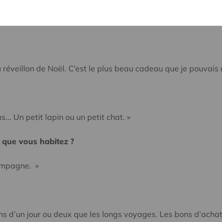
 leur partage de belles valeurs. Je trie mes déchets. Je m’o
eux. Par exemple, j’aide ma voisine qui est veuve. »
u réveillon de Noël. C’est le plus beau cadeau que je pouvais 
s... Un petit lapin ou un petit chat. »
r que vous habitez ?
campagne. »
ns d’un jour ou deux que les longs voyages. Les bons d’achat a