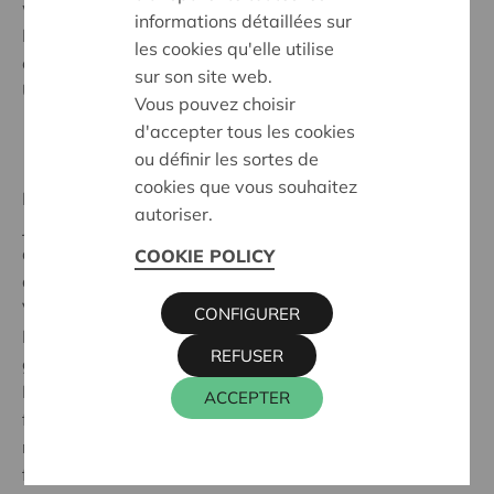
wichtige Rolle im Informationsfluss von den
informations détaillées sur
Leitungsgremien zur Basis und umgekehrt und
les cookies qu'elle utilise
entscheiden autonom über die finanzielle
sur son site web.
Unterstützung regionaler Projekte.
Vous pouvez choisir
d'accepter tous les cookies
ou définir les sortes de
cookies que vous souhaitez
Die regionalen Beratungsausschüsse tagen viermal im
autoriser.
Jahr. Es gibt drei formelle Sitzungen unter der Leitung
des Beraters und ein informelles Treffen. Zusätzlich zu
COOKIE POLICY
den Aktivitäten von Cera werden auf den
Versammlungen des regionalen
CONFIGURER
Beratungsausschusses hauptsächlich regionale
REFUSER
gemeinnützige Projekte diskutiert. Jeder regionale
Beratungsausschuss verfügt über ein Budget für die
ACCEPTER
finanzielle Unterstützung solcher Projekte. Bei den
meisten Beratungsausschüssen findet eine der drei
formellen Sitzungen bei einer unterstützten