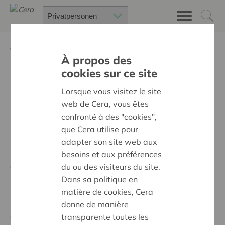
Zurück
Über Cera
À propos des
cookies sur ce site
Unsere Adresse
Lorsque vous visitez le site
web de Cera, vous êtes
Erreichbarkeit
confronté à des "cookies",
Praktisch
: Vom Bahnhof Leuven erreichen Sie unser
que Cera utilise pour
Gebäude in der Muntstraat in etwa 15 Minuten zu Fuß.
adapter son site web aux
Folgen Sie der Bondgenotenlaan bis zum Grote Markt,
besoins et aux préférences
dem autofreien Zentrum von Leuven. Links neben dem
du ou des visiteurs du site.
Rathaus sehen Sie bereits das Cera-Gebäude mit dem
Dans sa politique en
Cera-Logo.
matière de cookies, Cera
Falls Sie nicht mit öffentlichen Verkehrsmitteln
donne de manière
anreisen können, empfehlen wir das Parkhaus
transparente toutes les