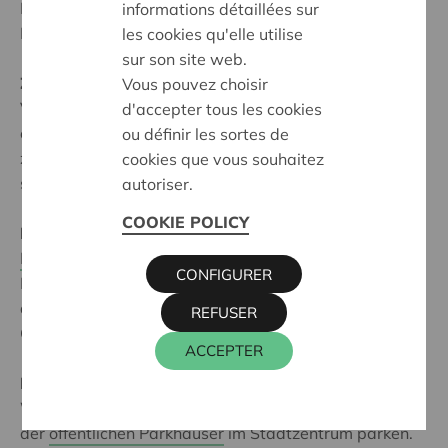
Ladeuze, das nur wenige Gehminuten von der
informations détaillées sur
Muntstraat entfernt liegt.
les cookies qu'elle utilise
sur son site web.
Zu Fuß
Vous pouvez choisir
Vom
Bahnhof Leuven
erreichen Sie die Muntstraat in
d'accepter tous les cookies
etwa 15 Minuten. Folgen Sie der Bondgenotenlaan bis
ou définir les sortes de
zum Grote Markt. Links neben dem Rathaus befindet
cookies que vous souhaitez
sich das Cera-Gebäude.
autoriser.
COOKIE POLICY
Mit öffentlichen Verkehrsmitteln
Mehrere Buslinien
bringen Sie innerhalb weniger
CONFIGURER
Minuten vom Bahnhof Leuven zum Grote Markt. Von
dort aus gelangen Sie in wenigen Schritten zum Cera-
REFUSER
Gebäude, das sich links neben dem Rathaus befindet.
ACCEPTER
Mit dem Auto
Wenn Sie mit dem Auto anreisen, können Sie in einem
der
öffentlichen Parkhäuser
im Stadtzentrum parken.