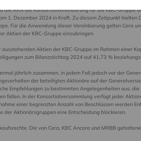
die AKA die Konsortialvereinbarung für die KBC-Gruppe u
t am 1. Dezember 2024 in Kraft. Zu diesem Zeitpunkt hielte
e. Für die Anwendung dieser Vereinbarung gelten Cera und 
ller Aktien der KBC-Gruppe einzubringen.
 ausstehenden Aktien der KBC-Gruppe im Rahmen einer Kapit
teiligungen zum Bilanzstichtag 2024 auf 41,73 % beziehung
iermal jährlich zusammen, in jedem Fall jedoch vor der Ge
gsverhalten der beteiligten Aktionäre auf der Generalver
iche Empfehlungen zu bestimmten Angelegenheiten aus, die 
n fallen. In der Konsortialversammlung verfügt jeder Aktion
Ausnahme einer begrenzten Anzahl von Beschlüssen werden En
ne der Aktionärsgruppen eine Entscheidung blockieren.
aufsrechte. Die von Cera, KBC Ancora und MRBB gehaltenen