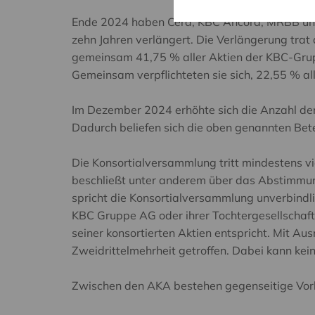
Ende 2024 haben Cera, KBC Ancora, MRBB und 
zehn Jahren verlängert. Die Verlängerung tra
gemeinsam 41,75 % aller Aktien der KBC-Grupp
Gemeinsam verpflichteten sie sich, 22,55 % a
Im Dezember 2024 erhöhte sich die Anzahl der
Dadurch beliefen sich die oben genannten Be
Die Konsortialversammlung tritt mindestens v
beschließt unter anderem über das Abstimmun
spricht die Konsortialversammlung unverbindl
KBC Gruppe AG oder ihrer Tochtergesellschafte
seiner konsortierten Aktien entspricht. Mit 
Zweidrittelmehrheit getroffen. Dabei kann kei
Zwischen den AKA bestehen gegenseitige Vork