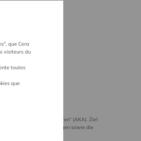
es", que Cera
s visiteurs du
ente toutes
okies que
den „Anderen Kernaktionären“ (AKA). Ziel
inieren und zu beaufsichtigen sowie die