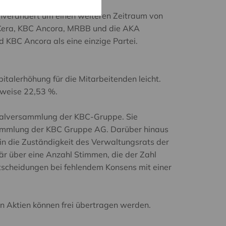
nverändert um einen weiteren Zeitraum von
n Cera, KBC Ancora, MRBB und die AKA
KBC Ancora als eine einzige Partei.
alerhöhung für die Mitarbeitenden leicht.
sweise 22,53 %.
neralversammlung der KBC-Gruppe. Sie
sammlung der KBC Gruppe AG. Darüber hinaus
in die Zuständigkeit des Verwaltungsrats der
är über eine Anzahl Stimmen, die der Zahl
tscheidungen bei fehlendem Konsens mit einer
 Aktien können frei übertragen werden.