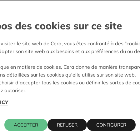
gesellschaft, deren einziges Vermögen
Ancora hält Cera somit indirekt eine
os des cookies sur ce site
 großer Bedeutung für Cera und ihre
ppe investierten Vermögens erfordert
visitez le site web de Cera, vous êtes confronté à des "cooki
ndatsträgern in den verschiedenen
adapter son site web aux besoins et aux préférences du ou de
 Gruppe. So trägt Cera unter
Werte zur strategischen Ausrichtung und
ique en matière de cookies, Cera donne de manière transpar
ns détaillées sur les cookies qu'elle utilise sur son site web.
hoisir d'accepter tous les cookies ou définir les sortes de co
z autoriser.
ICY
hmen der Konsortialvereinbarung mit KBC Ancora, MRBB und 
ACCEPTER
REFUSER
CONFIGURER
ternehmensführung der KBC-Gruppe zu unterstützen, zu koord
leisten.