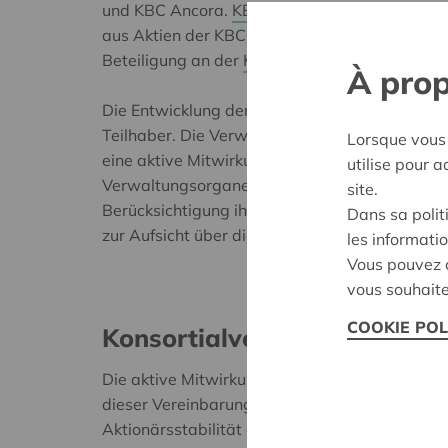
und KBC Ancora.
KBC Ancora
ist eine Holding
aus Aktien der KBC-Gruppe besteht. Über KBC 
Beteiligung an der
KBC Gruppe
.
À prop
Die Entwicklung der KBC-Gruppe ist daher von
Teilhaber. Die Verwaltung des in die KBC-Gru
Lorsque vous 
eine aktive Mitwirkung von Cera und ihren Ma
utilise pour 
Verwaltungsorganen der Gesellschaften dieser
site.
Berücksichtigung ihrer genossenschaftlichen 
Dans sa polit
zur Aufsicht über diese Gesellschaften bei.
les informatio
Vous pouvez c
vous souhaite
COOKIE POL
Konsortialvereinbarung
Die aktive Mitwirkung von Cera erfolgt im Ra
dieser Vereinbarung ist es, die allgemeine Un
Aktionärsstabilität der KBC-Gruppe zu gewähr