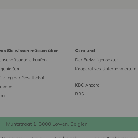
was Sie wissen müssen über
Cera und
nschaftsanteile kaufen
Der Freiwilligensektor
e genießen
Kooperatives Unternehmertum
ützung der Gesellschaft
KBC Ancora
timmen
BRS
era
Muntstraat 1, 3000 Löwen, Belgien