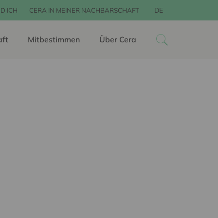
DE
D ICH
CERA IN MEINER NACHBARSCHAFT
aft
Mitbestimmen
Über Cera