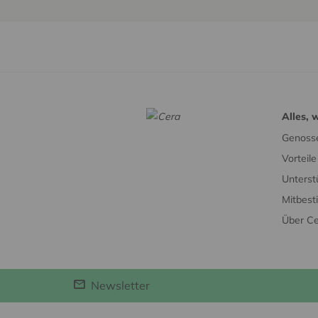
Alles, 
Genosse
Vorteil
Unterst
Mitbes
Über C
Newsletter