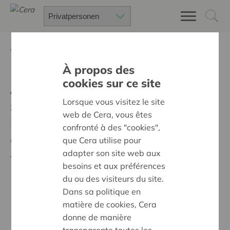
Zurück
Suchen Sie ein unterstütztes Projekt
À propos des
cookies sur ce site
Agri-Innovation, cellule de
soutien à l'innovation et à
Lorsque vous visitez le site
web de Cera, vous êtes
la coopération en
confronté à des "cookies",
agriculture (suite)
que Cera utilise pour
adapter son site web aux
Zurück
besoins et aux préférences
du ou des visiteurs du site.
Dans sa politique en
matière de cookies, Cera
donne de manière