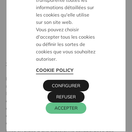
transparente toutes les
informations détaillées sur
les cookies qu'elle utilise
sur son site web.
Vous pouvez choisir
d'accepter tous les cookies
ou définir les sortes de
cookies que vous souhaitez
autoriser.
Ziel:
Des coopératives fortes et largement soutenue
COOKIE POLICY
Programm:
L'entrepreneuriat coopératif comme
CONFIGURER
moyen d'innovation sociétale et économique
La cellule Agri-Innovation a pour mission
REFUSER
d’accompagner les agriculteurs et les acteurs ruraux
dans leurs innovations de produits, de procédés, de
ACCEPTER
commercialisation, d’organisation sociale, d’énergie,
de coopération, d’économie et de l’environnement. La
mise en place d’une plateforme collaborative des