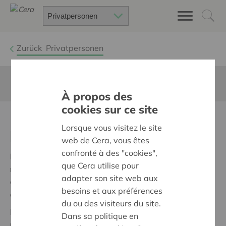
Zurück
Privatpersonen
Diese Seite ist nicht ins Deutsche übersetzt
À propos des
cookies sur ce site
Inoubliables, l'un pour
Lorsque vous visitez le site
l'autre
web de Cera, vous êtes
confronté à des "cookies",
En Belgique,
1 personne sur 5 est touchée par une
que Cera utilise pour
maladie neuro-évolutive de type Alzheimer
. Malgré
adapter son site web aux
cette réalité, les personnes touchées sont encore mal
besoins et aux préférences
considérées.
du ou des visiteurs du site.
La coopérative Cera veut donner
une vision plus
Dans sa politique en
nuancée
de l’impact de ces difficultés et encourager