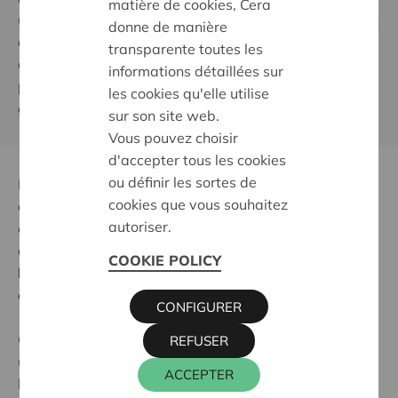
matière de cookies, Cera
une société plus respectueuse de ces personnes vivant
donne de manière
avec des troubles cognitifs. C'est pourquoi Cera a
transparente toutes les
conçu un récit-audio, des sources d'information et des
informations détaillées sur
projets favorables à une société inclusive et
les cookies qu'elle utilise
chaleureuse.
sur son site web.
Vous pouvez choisir
d'accepter tous les cookies
ou définir les sortes de
Pour contribuer à une société plus inclusive et
cookies que vous souhaitez
attentive aux personnes vivant avec des troubles
autoriser.
cognitifs associés à Alzheimer, et aux autres maladies
apparentées, la coopérative
Cera met cette année
COOKIE POLICY
l'accent sur la rencontre, le dialogue et la solidarité
entre les âges
.
CONFIGURER
Grâce à un podcast, des conseils et des informations
REFUSER
utiles, nous espérons contribuer à renforcer les liens et
ACCEPTER
la compréhension mutuelle entre les générations.