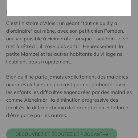
Un podcast à écouter en famille
C'est l'histoire d'Aloïs : un géant "tout ce qu’il y a
d’ordinaire" qui mène, avec son petit chien Pompon,
une vie paisible à Heimeralz. Lorsque - soudain - il se
met à rétrécir, il n’ose plus sortir ! Heureusement, la
petite Mamzel et les autres habitants du village ne
l'oublient pas si rapidement...
Bien qu’il ne parle jamais explicitement des maladies
neuro-évolutives, ce podcast permet d’aborder avec
les enfants les difficultés engendrées par des maladies
comme Alzheimer : la diminution progressive des
facultés, le difficile chemin de l’acceptation et la force
d’être porté par les autres.
DÉCOUVREZ ET ÉCOUTEZ LE PODCAST