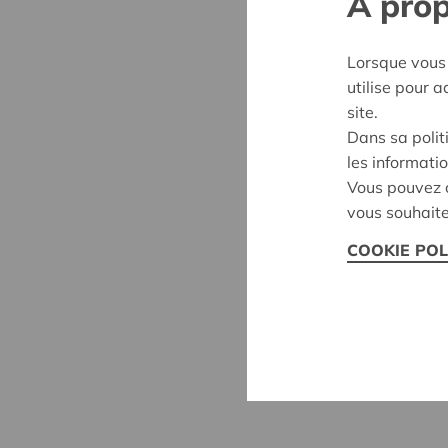
À prop
Lorsque vous 
utilise pour 
site.
Dans sa polit
les informatio
Vous pouvez c
vous souhaite
COOKIE POL