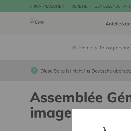
PRIVATPERSONEN
VEREINE
GENOSSENSCHAFT
Anteile kau
Home
Privatpersone
Diese Seite ist nicht ins Deutsche überset
Assemblée Géné
images