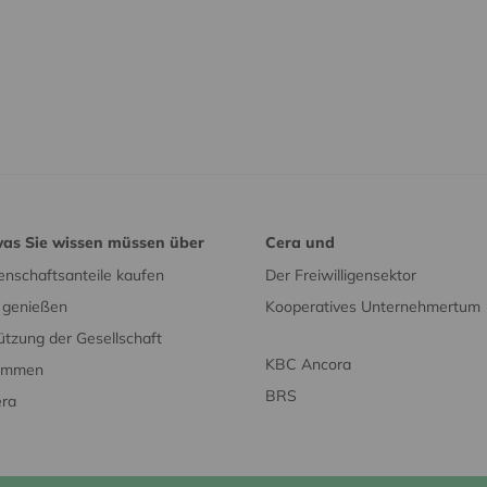
was Sie wissen müssen über
Cera und
nschaftsanteile kaufen
Der Freiwilligensektor
e genießen
Kooperatives Unternehmertum
ützung der Gesellschaft
KBC Ancora
timmen
BRS
era