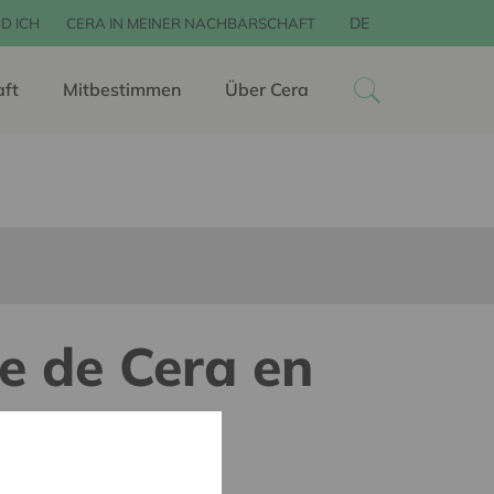
DE
D ICH
CERA IN MEINER NACHBARSCHAFT
aft
Mitbestimmen
Über Cera
e de Cera en