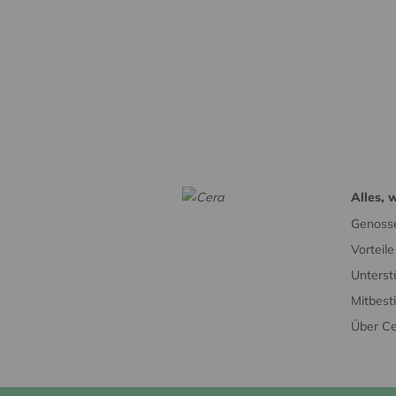
Alles, 
Genosse
Vorteil
Unterst
Mitbes
Über C