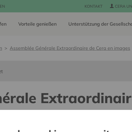
EN
KONTAKT
CERA UN
fen
Vorteile genießen
Unterstützung der Gesellsch
n
Assemblée Générale Extraordinaire de Cera en images
zt
rale Extraordinair