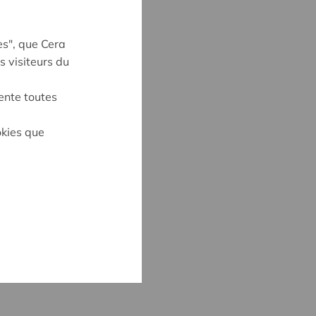
es", que Cera
s visiteurs du
ente toutes
okies que