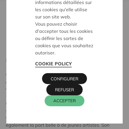
informations détaillées sur
les cookies qu'elle utilise
sur son site web.
Vous pouvez choisir
d'accepter tous les cookies
ou définir les sortes de
cookies que vous souhaitez
25 Jul 2025 - 27 Jul 2025
autoriser.
Le festival annuel de jazz de Dinant revient pour sa
COOKIE POLICY
24ième édition.
Un festival d'été, hors du commun, réunissant des
CONFIGURER
artistes et musiciens de renommée mondiale dans la
ville du créateur du saxophone !
REFUSER
ACCEPTER
Outre un hommage à Steve Houben, une somptueuse
soirée pour célébrer les 60 ans de David Linx et la
traditionnelle messe en Gospel, le festival fait
également la part belle à de jeunes artistes. Son