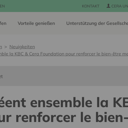
EN
KONTAKT
CERA UN
fen
Vorteile genießen
Unterstützung der Gesellsch
n
Neuigkeiten
ble la KBC & Cera Foundation pour renforcer le bien-être m
zt
éent ensemble la K
r renforcer le bien