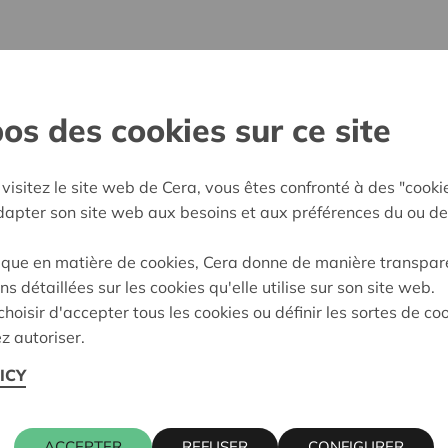
30 April 2026
os des cookies sur ce site
Un jeune sur cinq est conf
modérés ou graves, une ten
qui pèse de plus en plus sur
visitez le site web de Cera, vous êtes confronté à des "cooki
Parce que la prévention est
adapter son site web aux besoins et aux préférences du ou de
stade précoce et pour renfo
créent conjointement la Fon
ique en matière de cookies, Cera donne de manière transpar
ancrage social, KBC et Cera 
ns détaillées sur les cookies qu'elle utilise sur son site web.
structurellement dans le bi
hoisir d'accepter tous les cookies ou définir les sortes de co
où cela a le plus d'impact.
z autoriser.
ICY
ACCEPTER
REFUSER
CONFIGURER