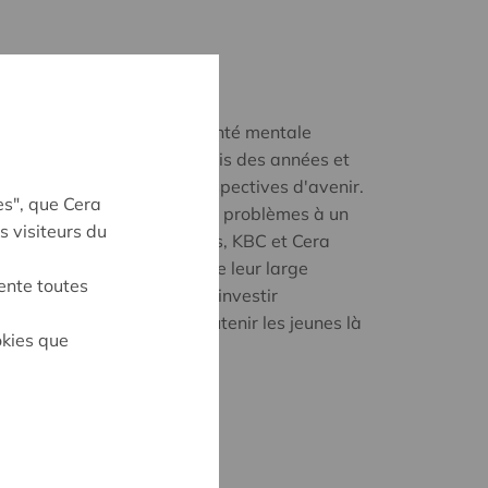
ronté à des problèmes de santé mentale
dance qui s'accentue depuis des années et
 leur bien-être et leurs perspectives d'avenir.
es", que Cera
 essentielle pour traiter ces problèmes à un
s visiteurs du
rcer la résilience des jeunes, KBC et Cera
dation KBC & Cera. Forts de leur large
ente toutes
unissent leurs forces pour investir
en-être mental et mieux soutenir les jeunes là
okies que