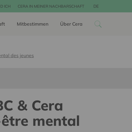
DE
D ICH
CERA IN MEINER NACHBARSCHAFT
aft
Mitbestimmen
Über Cera
ental des jeunes
BC & Cera
-être mental