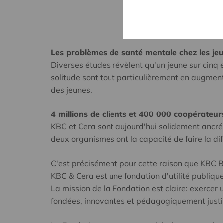
Les problèmes de santé mentale chez les j
Diverses études révèlent qu'un jeune sur cinq 
solitude sont tout particulièrement en augmenta
des jeunes.
4 millions de clients et 400 000 coopérateur
KBC et Cera sont aujourd'hui solidement ancrés
deux organismes ont la capacité de faire la dif
C'est précisément pour cette raison que KBC B
KBC & Cera est une fondation d'utilité publiq
La mission de la Fondation est claire: exercer
fondées, innovantes et pédagogiquement justif