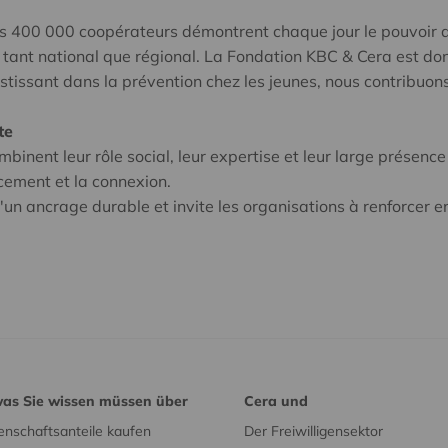
os 400 000 coopérateurs démontrent chaque jour le pouvoir d
u tant national que régional. La Fondation KBC & Cera est do
tissant dans la prévention chez les jeunes, nous contribuons
te
nent leur rôle social, leur expertise et leur large présence 
rcement et la connexion.
'un ancrage durable et invite les organisations à renforcer e
was Sie wissen müssen über
Cera und
nschaftsanteile kaufen
Der Freiwilligensektor