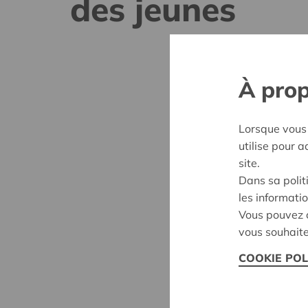
des jeunes
À prop
Lorsque vous 
utilise pour 
site.
Dans sa polit
les informatio
Vous pouvez c
vous souhaite
COOKIE POL