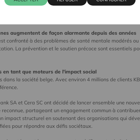
eunes augmentent de façon alarmante depuis des années
est confronté à des problèmes de santé mentale modérés ou gr
tion. La prévention et le soutien précoce sont essentiels pour
s en tant que moteurs de l'impact social
 dans la société belge. Avec environ 4 millions de clients K
férence.
ank SA et Cera SC ont décidé de lancer ensemble une nouvell
ue reconnue, partageant un engagement commun à contribuer s
 un impact structurel en soutenant des organisations qui dév
iées pour répondre aux défis sociétaux.