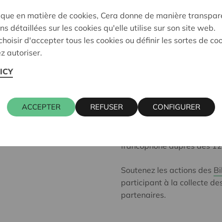
04 Mai 2026
ique en matière de cookies, Cera donne de manière transpar
Depuis 9 ans, Bibliothèques
ns détaillées sur les cookies qu'elle utilise sur son site web.
pour favoriser l’accès à la 
hoisir d'accepter tous les cookies ou définir les sortes de co
dès le plus jeune âge. En s
z autoriser.
livres, nos actions contribu
ICY
citoyen·nes éclairé·es et é
forger une opinion et se pr
professionnelles qu’ils et el
ACCEPTER
REFUSER
CONFIGURER
Cera soutient le Prix Victor
ludiques et rayonnantes pou
francophone auprès des 1
Soutenez les actions des
Bi
participant à la collecte d
partenaires.