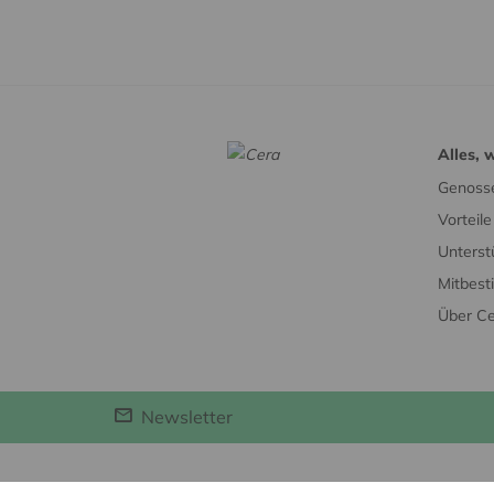
Alles, 
Genosse
Vorteil
Unterst
Mitbes
Über C
Newsletter