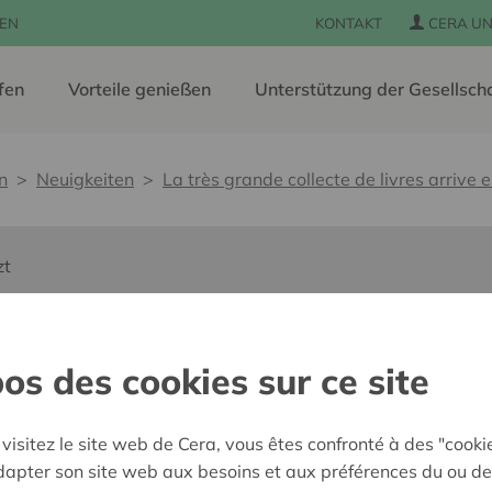
EN
KONTAKT
CERA UN
fen
Vorteile genießen
Unterstützung der Gesellsch
n
Neuigkeiten
La très grande collecte de livres arrive 
zt
collecte de livres a
os des cookies sur ce site
visitez le site web de Cera, vous êtes confronté à des "cooki
adapter son site web aux besoins et aux préférences du ou de