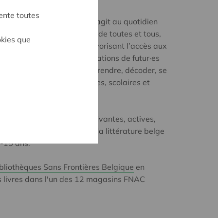
ente toutes
 Sans Frontières Belgique agit au quotidien
lecture et à la connaissance de toutes et tous,
okies que
timulant le langage et en favorisant l’accès aux
ent à faire des jeunes générations de futur·es
panoui·es ; capable de comprendre, décoder, se
éparer aux exigences sociales, scolaires et
les vont rencontrer.
, un ensemble d'initiatives vivantes, actives,
r promouvoir la lecture et la littérature belge
2-15 ans.
bliothèques Sans Frontières Belgique
en
es livres dans l'un des 12 magasins FNAC