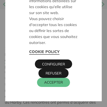
informations détaillées sur
les cookies qu'elle utilise
sur son site web.
Vous pouvez choisir
d'accepter tous les cookies
ou définir les sortes de
cookies que vous souhaitez
autoriser.
21 Mai 2026
COOKIE POLICY
Le projet 'Fermes Chaleureuses', porté par
Accueil
Champêtre en Wallonie
avec le soutien de Cera,
CONFIGURER
poursuit son développement avec deux premiers
temps forts mêlant formation et expérimentation de
REFUSER
terrain. Les participantes ont suivi deux journées de
ACCEPTER
formation consacrées à la compréhension de la
maladie d’Alzheimer, animées par Alzheimer Belgique
et accueillies à la Ferme de Beauffaux puis à la Ferme
du Harby. Ces rencontres ont permis d’acquérir des