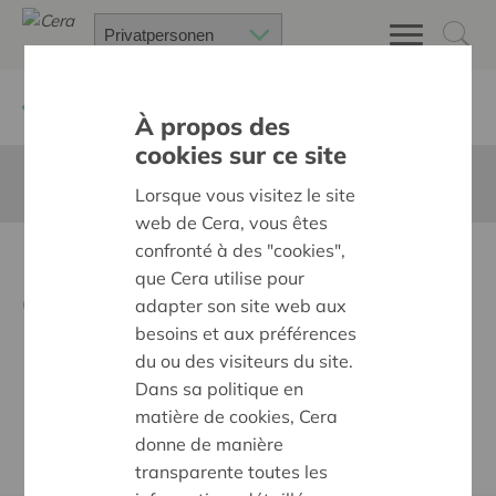
Zurück
Neuigkeiten
À propos des
cookies sur ce site
Diese Seite ist nicht ins Deutsche übersetzt
Lorsque vous visitez le site
web de Cera, vous êtes
confronté à des "cookies",
Les formations 'Fermes
que Cera utilise pour
Chaleureuses' ont debuté
adapter son site web aux
besoins et aux préférences
du ou des visiteurs du site.
Dans sa politique en
matière de cookies, Cera
donne de manière
transparente toutes les