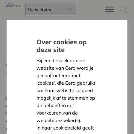
Terug
Over Cera
Over cookies op
deze site
Band met KBC
Bij een bezoek aan de
Verankering KBC Groep en beheer
website van Cera word je
financieel patrimonium
geconfronteerd met
’cookies‘, die Cera gebruikt
om haar website zo goed
mogelijk af te stemmen op
Het financiële patrimonium van Cera bestaat voor het
de behoeften en
grootste gedeelte uit deelnemingen in KBC Groep en
voorkeuren van de
KBC Ancora.
KBC Ancora
is een monoholding met als
websitebezoeker(s).
enige actief KBC Groep-aandelen en is een
In haar cookiebeleid geeft
onrechtstreekse deelneming in
KBC Groep
.