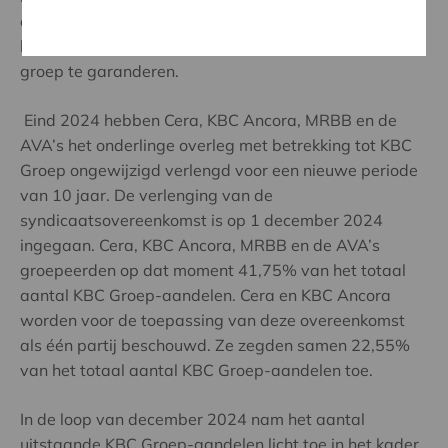
ondersteunen, te coördineren en er toezicht op te
houden en de aandeelhoudersstabiliteit van de KBC-
groep te garanderen.
Eind 2024 hebben Cera, KBC Ancora, MRBB en de
AVA’s het onderlinge overleg met betrekking tot KBC
Groep ongewijzigd verlengd voor een nieuwe periode
van 10 jaar. De verlenging van de
syndicaatsovereenkomst is op 1 december 2024
ingegaan. Cera, KBC Ancora, MRBB en de AVA’s
groepeerden op dat moment 41,75% van het totaal
aantal KBC Groep-aandelen. Cera en KBC Ancora
worden voor de toepassing van deze overeenkomst
als één partij beschouwd. Ze zegden samen 22,55%
van het totaal aantal KBC Groep-aandelen toe.
In de loop van december 2024 nam het aantal
uitstaande KBC Groep-aandelen licht toe in het kader