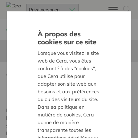
Zurück
Les partenaires privilégiés de Cera
À propos des
cookies sur ce site
Diese Seite ist nicht ins Deutsche übersetzt
Lorsque vous visitez le site
web de Cera, vous êtes
confronté à des "cookies",
Centre d'Innovation pour le
que Cera utilise pour
Développement Agricole et
adapter son site web aux
besoins et aux préférences
Rural
du ou des visiteurs du site.
Dans sa politique en
Par le biais du Centre d'innovation, Cera investit avec
matière de cookies, Cera
le Boerenbond, Landelijke Gilden et KBC dans un
donne de manière
secteur agricole et horticole flamand orienté vers
transparente toutes les
l'avenir et dans l'innovation sociale dans les zones
informations détaillées sur