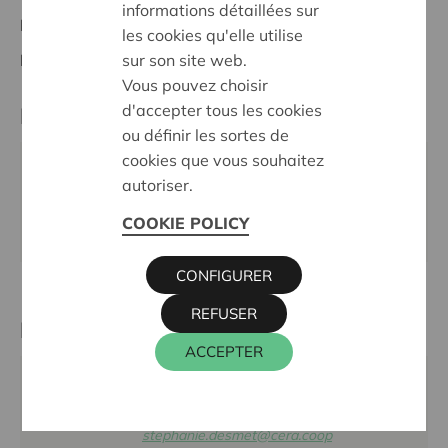
informations détaillées sur
Nationales Projekt
les cookies qu'elle utilise
sur son site web.
Dauer:
21/09/2022 - 21/09/2024
Vous pouvez choisir
d'accepter tous les cookies
Partner
ou définir les sortes de
cookies que vous souhaitez
CERA CV, MUNTSTRAAT 1, 3000 LEUVEN
autoriser.
Tel.:
070695242
COOKIE POLICY
E-Mail:
boekhouding@cera.coop
CONFIGURER
REFUSER
Kontaktperson
ACCEPTER
STéPHANIE DE SMET
016 27 96 27
stephanie.desmet@cera.coop