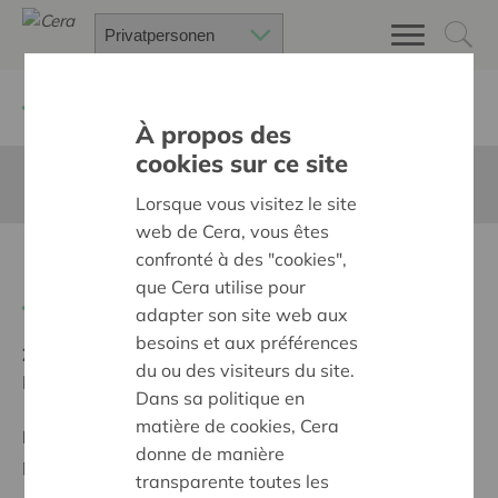
Zurück
Suchen Sie ein unterstütztes Projekt
À propos des
cookies sur ce site
Diese Seite ist nicht ins Deutsche übersetzt
Lorsque vous visitez le site
web de Cera, vous êtes
confronté à des "cookies",
De vriendenmakers
que Cera utilise pour
Zurück
adapter son site web aux
besoins et aux préférences
Ziel:
Une société solidaire et respectueuse, sans
du ou des visiteurs du site.
barrières
Dans sa politique en
matière de cookies, Cera
Programm:
Offrir à tous les mêmes chances de
donne de manière
participer à part entière, égale et active à la société
transparente toutes les