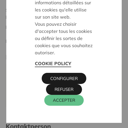
informations détaillées sur
les cookies qu'elle utilise
Stand :
Complete
sur son site web.
Leuven
Vous pouvez choisir
Datum:
09/10/2023
d'accepter tous les cookies
ou définir les sortes de
Entscheidung:
Approved
cookies que vous souhaitez
autoriser.
Partner
COOKIE POLICY
LEIF OOST BRABANT, RUELENSPARK 35, 3001
CONFIGURER
LEUVEN
REFUSER
Webseite:
www.leif.be/over-leif/leif-in-je-
buurt/leifpunt-oost-brabant
ACCEPTER
Kontaktperson