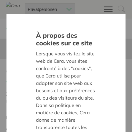
Zurück
Suchen Sie ein unterstütztes Projekt
À propos des
cookies sur ce site
Diese Seite ist nicht ins Deutsche übersetzt
Lorsque vous visitez le site
web de Cera, vous êtes
confronté à des "cookies",
Opleiding Vrijwilligers
que Cera utilise pour
Zurück
adapter son site web aux
besoins et aux préférences
Ziel:
Des quartiers chaleureux et bienveillants pour
du ou des visiteurs du site.
tous
Dans sa politique en
matière de cookies, Cera
Regionales Projekt
donne de manière
transparente toutes les
Anfangsdatum:
09/10/2023