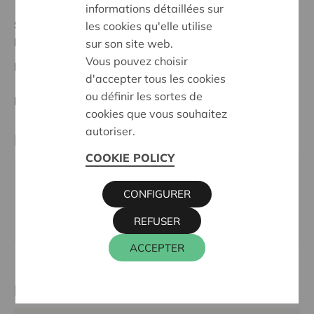
informations détaillées sur
Stand :
Complete
les cookies qu'elle utilise
Roeselare-Izegem
sur son site web.
Vous pouvez choisir
Datum:
02/10/2023
d'accepter tous les cookies
ou définir les sortes de
Entscheidung:
Approved
cookies que vous souhaitez
autoriser.
Partner
COOKIE POLICY
KAJ VZW, ARDOOISESTEENWEG 30, 8800
CONFIGURER
ROESELARE
Webseite:
www.kaj.be/home
REFUSER
ACCEPTER
Kontaktperson