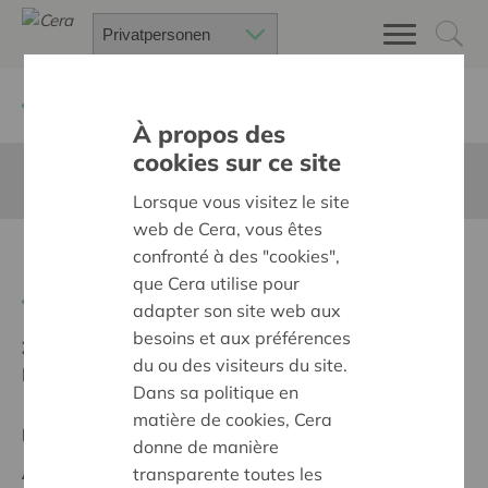
Zurück
Suchen Sie ein unterstütztes Projekt
À propos des
cookies sur ce site
Diese Seite ist nicht ins Deutsche übersetzt
Lorsque vous visitez le site
web de Cera, vous êtes
Financiele steun biljarttafel
confronté à des "cookies",
que Cera utilise pour
Zurück
adapter son site web aux
besoins et aux préférences
Ziel:
Une société solidaire et respectueuse, sans
du ou des visiteurs du site.
barrières
Dans sa politique en
matière de cookies, Cera
Regionales Projekt
donne de manière
Anfangsdatum:
02/10/2023
transparente toutes les