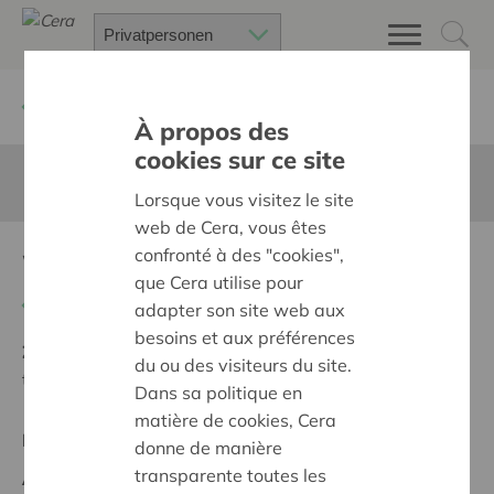
Zurück
Suchen Sie ein unterstütztes Projekt
À propos des
cookies sur ce site
Diese Seite ist nicht ins Deutsche übersetzt
Lorsque vous visitez le site
web de Cera, vous êtes
confronté à des "cookies",
Waterwinning voor Brukel
que Cera utilise pour
Zurück
adapter son site web aux
besoins et aux préférences
Ziel:
Des quartiers chaleureux et bienveillants pour
du ou des visiteurs du site.
tous
Dans sa politique en
matière de cookies, Cera
Regionales Projekt
donne de manière
transparente toutes les
Anfangsdatum:
03/10/2023