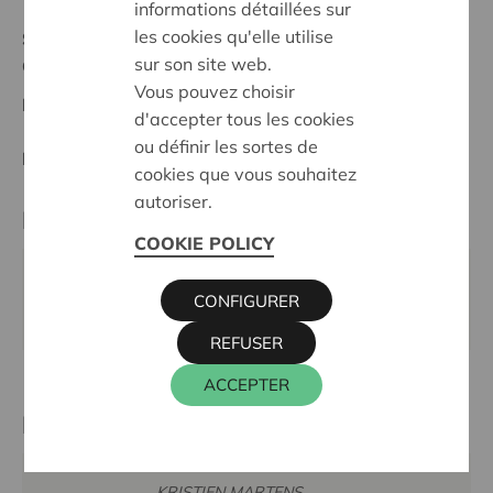
informations détaillées sur
les cookies qu'elle utilise
Stand :
Complete
sur son site web.
Geel-Mol
Vous pouvez choisir
Datum:
03/10/2023
d'accepter tous les cookies
ou définir les sortes de
Entscheidung:
Approved
cookies que vous souhaitez
autoriser.
Partner
COOKIE POLICY
TUINHIER GEEL, KABIENSTRAAT 12, 2440 GEEL
CONFIGURER
Webseite:
www.tuinhiergeel.weebly.com
REFUSER
ACCEPTER
Kontaktperson
KRISTIEN MARTENS