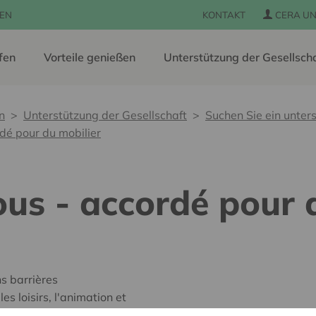
EN
KONTAKT
CERA UN
fen
Vorteile genießen
Unterstützung der Gesellsch
n
Unterstützung der Gesellschaft
Suchen Sie ein unters
dé pour du mobilier
us - accordé pour 
s barrières
s loisirs, l'animation et
e repos 'Sainte Famille'.