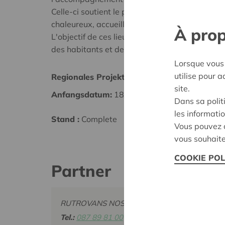
Celle-ci soutient le projet d'aménagement de l
chaleureux, accueillants et polyvalents au sei
À prop
L'objectif de ces lieux serait de favoriser l'a
des habitants et de s'ouvrir vers l'extérieur.
Lorsque vous 
utilise pour 
Regionales Projekt
Vervie
site.
Anfangsdatum:
18/10/2023
Datum
Dans sa polit
les informatio
Stand :
Complete
Entsch
Vous pouvez c
vous souhaite
COOKIE POL
Partner
RUTROVANS NOS, BÈFVE 5, 4890 THIMISTE
Tel.:
087 89 81 00