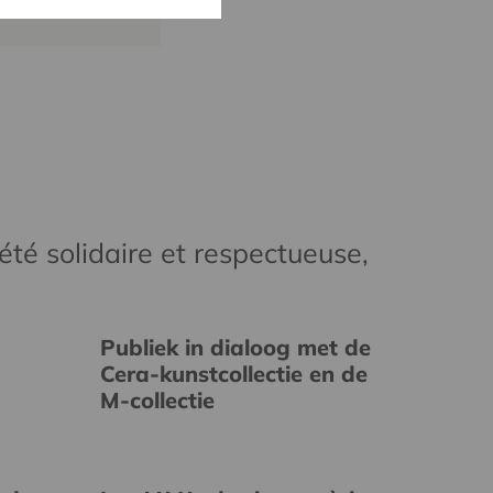
kevelaer@cera.coop
té solidaire et respectueuse,
Publiek in dialoog met de
Cera-kunstcollectie en de
M-collectie