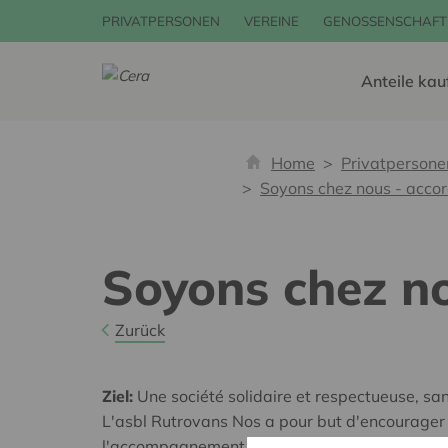
PRIVATPERSONEN
VEREINE
GENOSSENSCHAFT
Anteile kau
Home
Privatpersone
Soyons chez nous - accor
Soyons chez no
Zurück
Ziel:
Une société solidaire et respectueuse, san
L'asbl Rutrovans Nos a pour but d'encourager le
l'accompagnement des résidents de la maison d