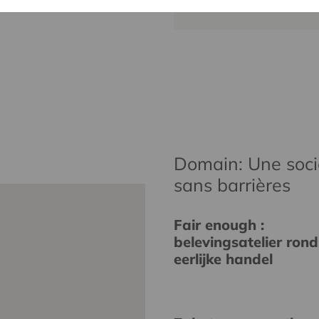
christophe.
Domain: Une socié
sans barrières
Fair enough :
belevingsatelier rond
eerlijke handel