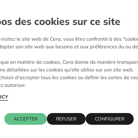
ieux conviviaux,
n de la maison de repos.
os des cookies sur ce site
utonomie et l'indépendance
visitez le site web de Cera, vous êtes confronté à des "cooki
adapter son site web aux besoins et aux préférences du ou de
rs
:
18/10/2023
ique en matière de cookies, Cera donne de manière transpar
ns détaillées sur les cookies qu'elle utilise sur son site web.
eidung:
Approved
hoisir d'accepter tous les cookies ou définir les sortes de co
z autoriser.
ICY
Kontaktpers
ACCEPTER
REFUSER
CONFIGURER
R-CLERMONT
CHRISTOPH
016 27 96 2