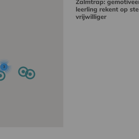
Zalmtrap: gemotivee
leerling rekent op st
vrijwilliger
3