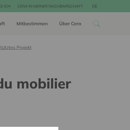
DE
D ICH
CERA IN MEINER NACHBARSCHAFT
aft
Mitbestimmen
Über Cera
tütztes Projekt
du mobilier