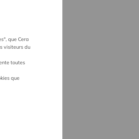
es", que Cera
s visiteurs du
ente toutes
okies que
on
E KEVELAER
3