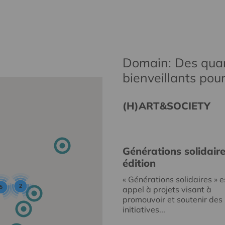
Domain: Des quar
bienveillants pou
(H)ART&SOCIETY
Générations solidair
édition
« Générations solidaires » e
2
5
appel à projets visant à
promouvoir et soutenir des
initiatives...