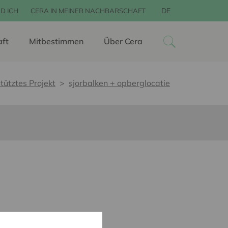
DE
D ICH
CERA IN MEINER NACHBARSCHAFT
aft
Mitbestimmen
Über Cera
tütztes Projekt
sjorbalken + opberglocatie