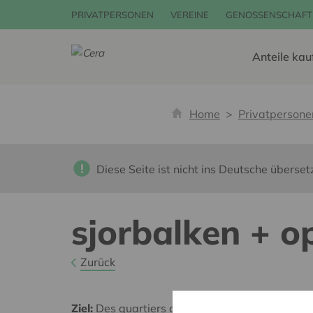
PRIVATPERSONEN
VEREINE
GENOSSENSCHAFT
Anteile kau
Home
Privatpersone
Diese Seite ist nicht ins Deutsche überset
sjorbalken + o
Zurück
Ziel:
Des quartiers chaleureux et bienveillants