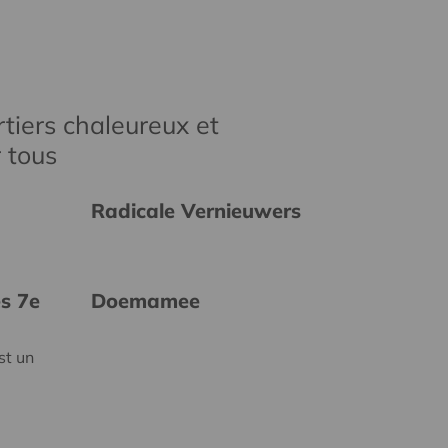
tiers chaleureux et
r tous
Radicale Vernieuwers
es 7e
Doemamee
st un