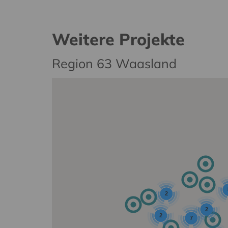
Weitere Projekte
Region 63 Waasland
2
2
2
7