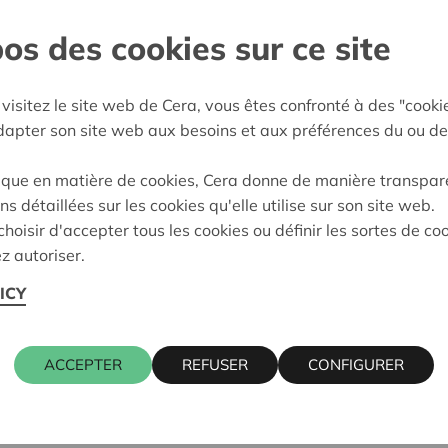
os des cookies sur ce site
and
:
07/11/2023
visitez le site web de Cera, vous êtes confronté à des "cooki
adapter son site web aux besoins et aux préférences du ou de
eidung:
Approved
ique en matière de cookies, Cera donne de manière transpar
ns détaillées sur les cookies qu'elle utilise sur son site web.
Kontaktpers
hoisir d'accepter tous les cookies ou définir les sortes de co
z autoriser.
ICY
90 STEKENE
ALAIN BAE
016 27 96 0
alain.baeck
ACCEPTER
REFUSER
CONFIGURER