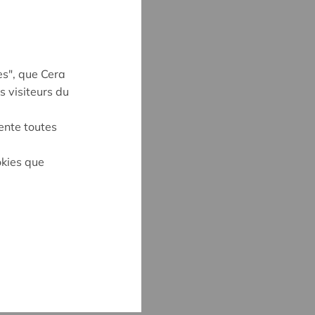
es", que Cera
s visiteurs du
ente toutes
on
okies que
CK
3
@cera.coop