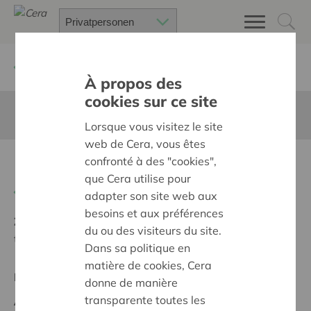
Zurück
Suchen Sie ein unterstütztes Projekt
À propos des
cookies sur ce site
Diese Seite ist nicht ins Deutsche übersetzt
Lorsque vous visitez le site
web de Cera, vous êtes
confronté à des "cookies",
Neerhofpark “Heksenberg'
que Cera utilise pour
Zurück
adapter son site web aux
besoins et aux préférences
Ziel:
Des quartiers chaleureux et bienveillants pour
du ou des visiteurs du site.
tous
Dans sa politique en
matière de cookies, Cera
Regionales Projekt
donne de manière
transparente toutes les
Anfangsdatum:
19/10/2023