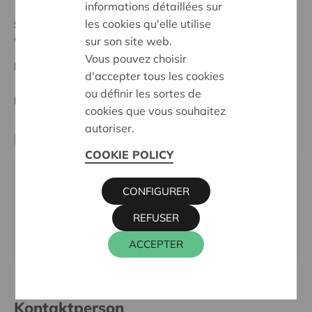
informations détaillées sur
les cookies qu'elle utilise
Stand :
Complete
sur son site web.
West-Limburg
Vous pouvez choisir
Datum:
19/10/2023
d'accepter tous les cookies
ou définir les sortes de
Entscheidung:
Approved
cookies que vous souhaitez
autoriser.
Partner
COOKIE POLICY
KLEINDIERCLUB AVIVARIA VZW,
CONFIGURER
HEKSENBERGSTRAAT 5-7, 3500 HASSELT
REFUSER
Tel.:
011 25 44 45
Webseite:
www.avivaria.be
ACCEPTER
Kontaktperson