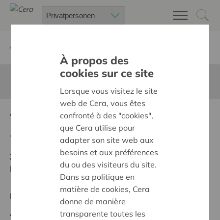
Zurück
Suchen Sie ein unterstütztes Projekt
À propos des
cookies sur ce site
Diese Seite ist nicht ins Deutsche übersetzt
Lorsque vous visitez le site
web de Cera, vous êtes
Troostplek
confronté à des "cookies",
que Cera utilise pour
Zurück
adapter son site web aux
besoins et aux préférences
Ziel:
Une société solidaire et respectueuse, sans
du ou des visiteurs du site.
barrières
Dans sa politique en
matière de cookies, Cera
Regionales Projekt
donne de manière
Anfangsdatum:
17/10/2023
transparente toutes les