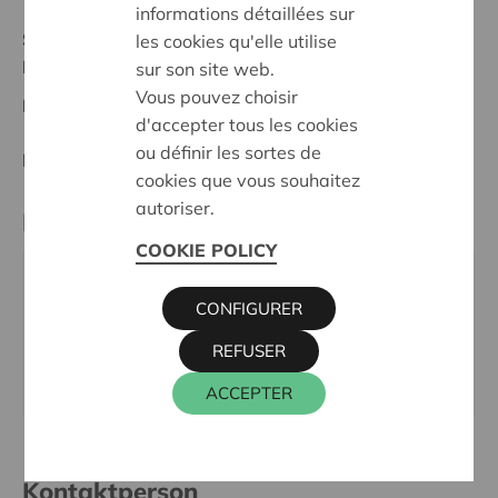
informations détaillées sur
Stand :
Complete
les cookies qu'elle utilise
Noord-Limburg
sur son site web.
Vous pouvez choisir
Datum:
17/10/2023
d'accepter tous les cookies
ou définir les sortes de
Entscheidung:
Approved
cookies que vous souhaitez
autoriser.
Partner
COOKIE POLICY
BERKENHOF, BEVERLOSTRAAT 1, 3970
CONFIGURER
LEOPOLDSBURG
Tel.:
011 34 39 81
REFUSER
Webseite:
www.vzwberkenhof.be
ACCEPTER
Kontaktperson