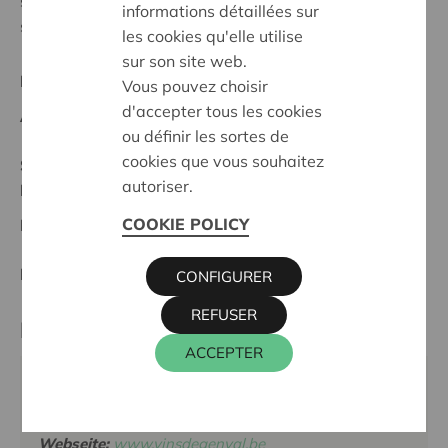
sauver celle-ci au moyen d'un 'crowd funding', le
informations détaillées sur
soutien de la commune et de Cera.
les cookies qu'elle utilise
sur son site web.
Regionales Projekt
Vous pouvez choisir
d'accepter tous les cookies
Anfangsdatum:
06/02/2024
ou définir les sortes de
cookies que vous souhaitez
Stand :
Complete
autoriser.
Brabant Wallon
COOKIE POLICY
Datum:
06/02/2024
Entscheidung:
Approved
CONFIGURER
REFUSER
Partner
ACCEPTER
VINS DE GENVAL, AVENUE DES COMBATTANTS 14,
1332 RIXENSART
Webseite:
www.vinsdegenval.be