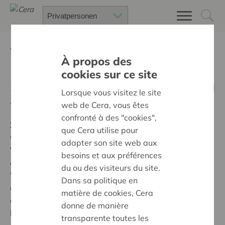
Zurück
Suchen Sie ein unterstütztes Projekt
À propos des
cookies sur ce site
Sauver la serre Art nouveau
Lorsque vous visitez le site
Zurück
web de Cera, vous êtes
confronté à des "cookies",
Ziel:
Des quartiers chaleureux et bienveillants pour
que Cera utilise pour
tous
adapter son site web aux
Voici une quinzaine d'années le comité de quartier a
besoins et aux préférences
été à l'initiative d'un vignoble communautaire. L'asbl
du ou des visiteurs du site.
VINS DE GENVAL est donc née avec le soutien des
Dans sa politique en
autorités communales qui ont mis le terrain à
matière de cookies, Cera
disposition. Au fil des ans nous avons vu se dégrader
donne de manière
le serre qui jouxtait le vignoble et avons lancé l'idée de
transparente toutes les