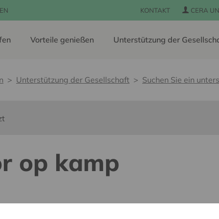
EN
KONTAKT
CERA UN
fen
Vorteile genießen
Unterstützung der Gesellsch
n
Unterstützung der Gesellschaft
Suchen Sie ein unters
zt
or op kamp
 pour tous