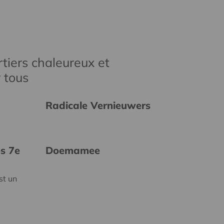
tiers chaleureux et
r tous
Radicale Vernieuwers
es 7e
Doemamee
st un