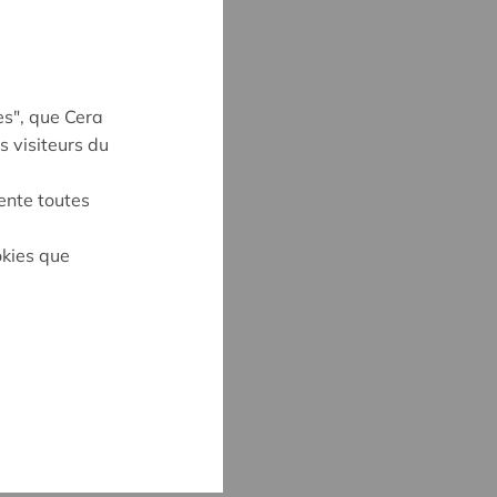
es", que Cera
s visiteurs du
ente toutes
on
okies que
CK
3
@cera.coop