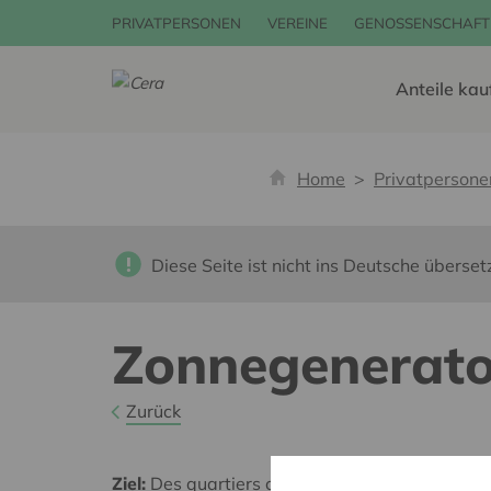
PRIVATPERSONEN
VEREINE
GENOSSENSCHAFT
Anteile kau
Home
Privatpersone
Diese Seite ist nicht ins Deutsche überset
Zonnegenerat
Zurück
Ziel:
Des quartiers chaleureux et bienveillants