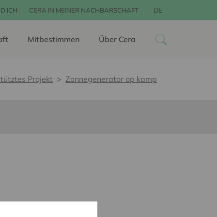
DE
D ICH
CERA IN MEINER NACHBARSCHAFT
aft
Mitbestimmen
Über Cera
tütztes Projekt
Zonnegenerator op kamp