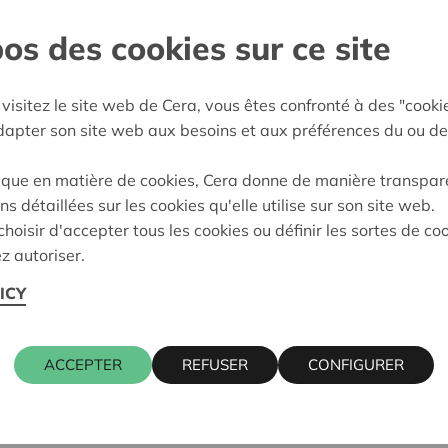
os des cookies sur ce site
west-Brabant
:
08/02/2024
visitez le site web de Cera, vous êtes confronté à des "cooki
adapter son site web aux besoins et aux préférences du ou de
eidung:
Approved
ique en matière de cookies, Cera donne de manière transpar
ns détaillées sur les cookies qu'elle utilise sur son site web.
Kontaktpers
hoisir d'accepter tous les cookies ou définir les sortes de co
z autoriser.
ICY
AAT 55, 1790 AFFLIGEM
ALAIN BAE
016 27 96 0
alain.baeck
ACCEPTER
REFUSER
CONFIGURER