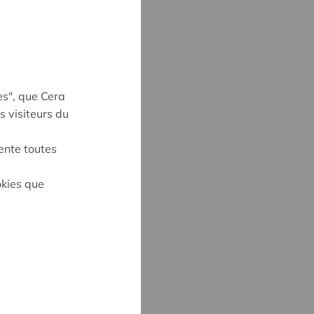
es", que Cera
s visiteurs du
ente toutes
okies que
on
E KEVELAER