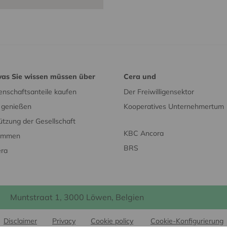
was Sie wissen müssen über
Cera und
nschaftsanteile kaufen
Der Freiwilligensektor
e genießen
Kooperatives Unternehmertum
ützung der Gesellschaft
KBC Ancora
timmen
BRS
era
Muntstraat 1, 3000 Löwen, Belgien
Disclaimer
Privacy
Cookie policy
Cookie-Konfigurierung