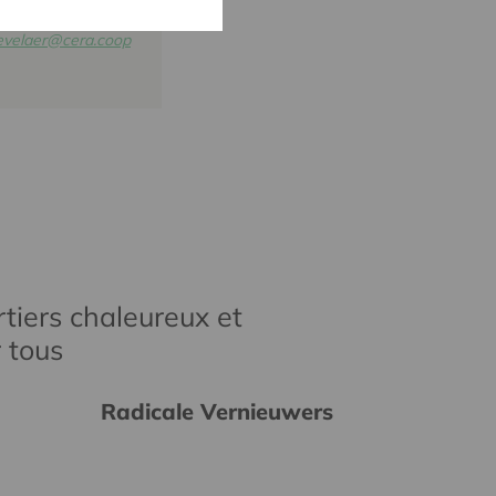
3
kevelaer@cera.coop
tiers chaleureux et
r tous
Radicale Vernieuwers