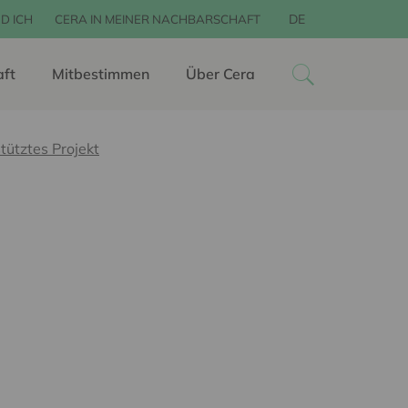
DE
D ICH
CERA IN MEINER NACHBARSCHAFT
aft
Mitbestimmen
Über Cera
tütztes Projekt