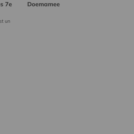
es 7e
Doemamee
st un