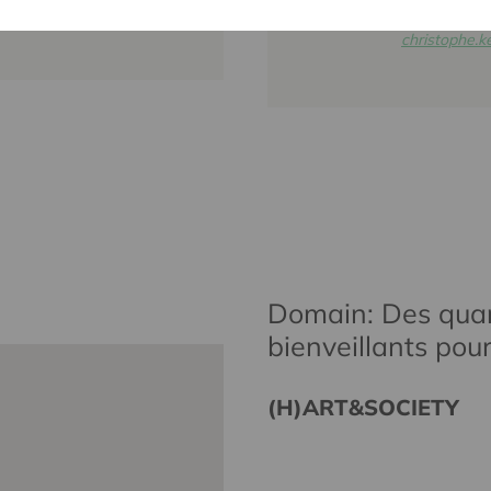
016 27 96 2
christophe.
Domain: Des quar
bienveillants pou
(H)ART&SOCIETY