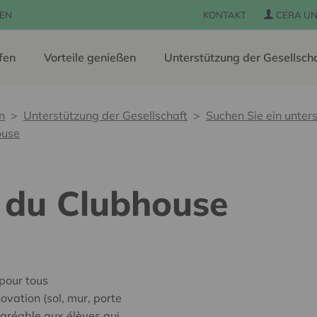
EN
KONTAKT
CERA UN
fen
Vorteile genießen
Unterstützung der Gesellsch
n
Unterstützung der Gesellschaft
Suchen Sie ein unters
ouse
e du Clubhouse
 pour tous
ovation (sol, mur, porte
agréable aux élèves qui