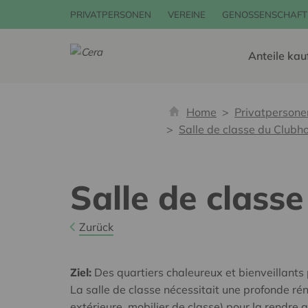
PRIVATPERSONEN
VEREINE
GENOSSENSCHAFT
Anteile kau
Home
Privatpersone
Salle de classe du Clubh
Salle de class
Zurück
Ziel:
Des quartiers chaleureux et bienveillants
La salle de classe nécessitait une profonde rén
extérieure, mobilier de classe) pour la rendre 