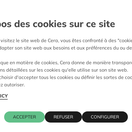
s devoirs). Cette
c le LLN Hockey Club qui
os des cookies sur ce site
rt en plus aux briefing
visitez le site web de Cera, vous êtes confronté à des "cooki
nt Wallon
adapter son site web aux besoins et aux préférences du ou de
:
06/02/2024
ique en matière de cookies, Cera donne de manière transpar
ns détaillées sur les cookies qu'elle utilise sur son site web.
eidung:
Approved
hoisir d'accepter tous les cookies ou définir les sortes de co
z autoriser.
ICY
Kontaktpers
ACCEPTER
REFUSER
CONFIGURER
 1340 OTTIGNIES-
CHRISTOPH