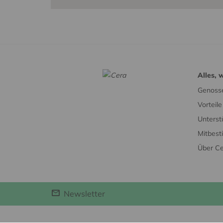
Alles, 
Genosse
Vorteil
Unterst
Mitbes
Über C
Newsletter