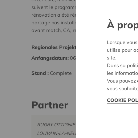
suivent le programme 'rugby passion' (école de
rénovation a été réalisée en collaboration ave
À prop
partage nos installations. Pour tous, la salle se
avant match, CA, réunions en tout genre.
Lorsque vous 
Regionales Projekt
Braba
utilise pour 
site.
Anfangsdatum:
06/02/2024
Datum
Dans sa polit
les informatio
Stand :
Complete
Entsch
Vous pouvez c
vous souhaite
COOKIE POL
Partner
RUGBY OTTIGNIES CLUB, RUE DU TIERNAT 45,
LOUVAIN-LA-NEUVE