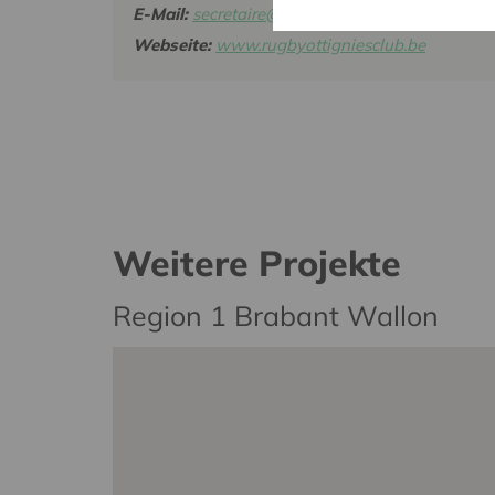
E-Mail:
secretaire@rugbyottigniesclub.be
Webseite:
www.rugbyottigniesclub.be
Weitere Projekte
Region 1 Brabant Wallon