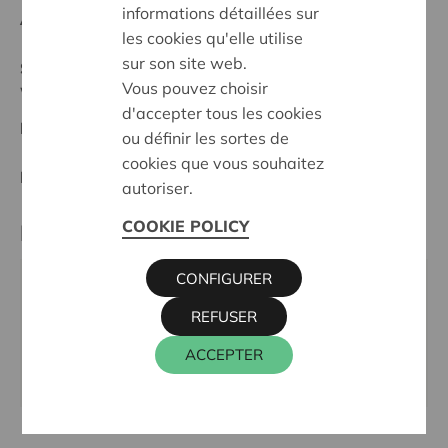
informations détaillées sur
Anfangsdatum:
20/02/2024
les cookies qu'elle utilise
sur son site web.
Stand :
Complete
Vous pouvez choisir
Waasland
d'accepter tous les cookies
Datum:
20/02/2024
ou définir les sortes de
cookies que vous souhaitez
Entscheidung:
Approved
autoriser.
COOKIE POLICY
Partner
CONFIGURER
CAR T VLOT, KALLOBAAN 5, 9120 BEVEREN-
REFUSER
KRUIBEKE-ZWIJNDRECHT
Tel.:
03 775 64 84
ACCEPTER
Webseite:
www.cartvlot.be