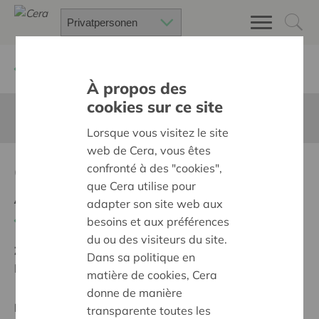
Zurück
Suchen Sie ein unterstütztes Projekt
À propos des
cookies sur ce site
Diese Seite ist nicht ins Deutsche übersetzt
Lorsque vous visitez le site
web de Cera, vous êtes
Onderzoek behandeling
confronté à des "cookies",
que Cera utilise pour
ASS taal
adapter son site web aux
Zurück
besoins et aux préférences
du ou des visiteurs du site.
Ziel:
Une société solidaire et respectueuse, sans
Dans sa politique en
barrières
matière de cookies, Cera
donne de manière
Regionales Projekt
transparente toutes les