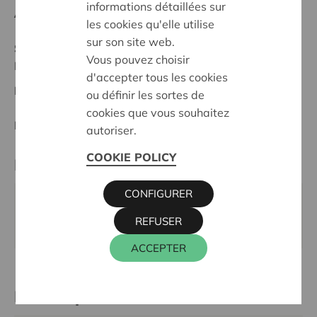
informations détaillées sur
Anfangsdatum:
06/05/2024
les cookies qu'elle utilise
sur son site web.
Stand :
In treatment
Vous pouvez choisir
Midden-Brabant
d'accepter tous les cookies
Datum:
06/05/2024
ou définir les sortes de
cookies que vous souhaitez
Entscheidung:
Approved
autoriser.
COOKIE POLICY
Partner
CONFIGURER
VOL TAPIJT, KERKHOFLAAN 52, 1930 ZAVENTEM
REFUSER
E-Mail:
voltapijt@gmail.com
ACCEPTER
Kontaktperson