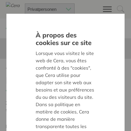
Zurück
Suchen Sie ein unterstütztes Projekt
À propos des
cookies sur ce site
Diese Seite ist nicht ins Deutsche übersetzt
Lorsque vous visitez le site
web de Cera, vous êtes
confronté à des "cookies",
Workshop soundsystem
que Cera utilise pour
bouwen
adapter son site web aux
besoins et aux préférences
Zurück
du ou des visiteurs du site.
Ziel:
Des quartiers chaleureux et bienveillants pour
Dans sa politique en
tous
matière de cookies, Cera
donne de manière
transparente toutes les
Regionales Projekt