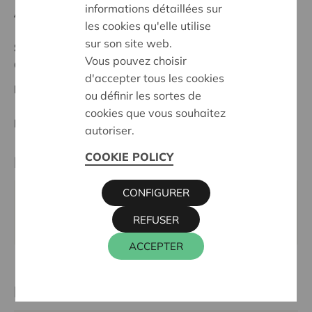
informations détaillées sur
Anfangsdatum:
05/02/2024
les cookies qu'elle utilise
sur son site web.
Stand :
Complete
Vous pouvez choisir
Gent & Leieland
d'accepter tous les cookies
Datum:
05/02/2024
ou définir les sortes de
cookies que vous souhaitez
Entscheidung:
Approved
autoriser.
COOKIE POLICY
Partner
CONFIGURER
EKOLI VZW, NEDERKOUTER 79, 9000 GENT
REFUSER
Webseite:
www.ekoli.be
ACCEPTER
Kontaktperson