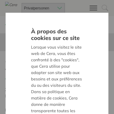
Zurück
Suchen Sie ein unterstütztes Projekt
À propos des
cookies sur ce site
Diese Seite ist nicht ins Deutsche übersetzt
Lorsque vous visitez le site
web de Cera, vous êtes
Questival II (materiaal
confronté à des "cookies",
que Cera utilise pour
workshops)
adapter son site web aux
Zurück
besoins et aux préférences
du ou des visiteurs du site.
Ziel:
Une société solidaire et respectueuse, sans
Dans sa politique en
barrières
matière de cookies, Cera
donne de manière
Regionales Projekt
transparente toutes les