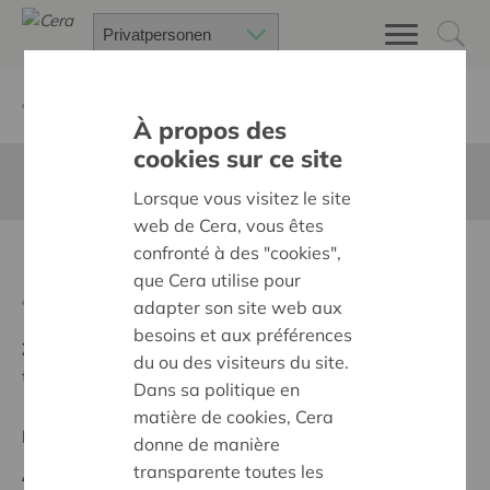
Zurück
Suchen Sie ein unterstütztes Projekt
À propos des
cookies sur ce site
Diese Seite ist nicht ins Deutsche übersetzt
Lorsque vous visitez le site
web de Cera, vous êtes
confronté à des "cookies",
Kerstfeest
que Cera utilise pour
Zurück
adapter son site web aux
besoins et aux préférences
Ziel:
Des quartiers chaleureux et bienveillants pour
du ou des visiteurs du site.
tous
Dans sa politique en
matière de cookies, Cera
Regionales Projekt
donne de manière
transparente toutes les
Anfangsdatum:
21/02/2024