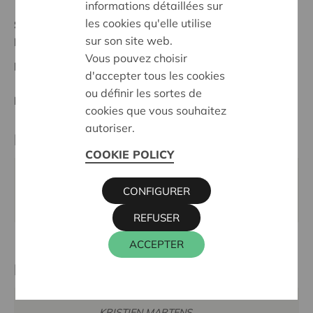
informations détaillées sur
les cookies qu'elle utilise
Stand :
Complete
sur son site web.
Noorderkempen
Vous pouvez choisir
Datum:
21/02/2024
d'accepter tous les cookies
ou définir les sortes de
Entscheidung:
Approved
cookies que vous souhaitez
autoriser.
Partner
COOKIE POLICY
SAMANA MEER, VREDEBOOMSTRAAT 8, 2321
CONFIGURER
HOOGSTRATEN
REFUSER
ACCEPTER
Kontaktperson
KRISTIEN MARTENS