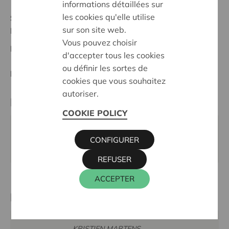
informations détaillées sur
les cookies qu'elle utilise
Stand :
Complete
sur son site web.
Noorderkempen
Vous pouvez choisir
Datum:
21/02/2024
d'accepter tous les cookies
ou définir les sortes de
Entscheidung:
Approved
cookies que vous souhaitez
autoriser.
Partner
COOKIE POLICY
VELT GROENE DRIEHOEK, ST
CONFIGURER
WILLEBRORDUSSTRAAT 18, 2990 WUUSTWEZEL
REFUSER
ACCEPTER
Kontaktperson
KRISTIEN MARTENS