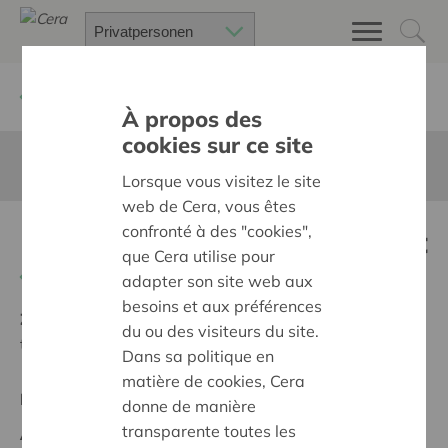
Zurück
Suchen Sie ein unterstütztes Projekt
À propos des
cookies sur ce site
Diese Seite ist nicht ins Deutsche übersetzt
Lorsque vous visitez le site
web de Cera, vous êtes
confronté à des "cookies",
Een samentuin in Kalmthout
que Cera utilise pour
Zurück
adapter son site web aux
besoins et aux préférences
Ziel:
Des quartiers chaleureux et bienveillants pour
du ou des visiteurs du site.
tous
Dans sa politique en
matière de cookies, Cera
Regionales Projekt
donne de manière
transparente toutes les
Anfangsdatum:
21/02/2024