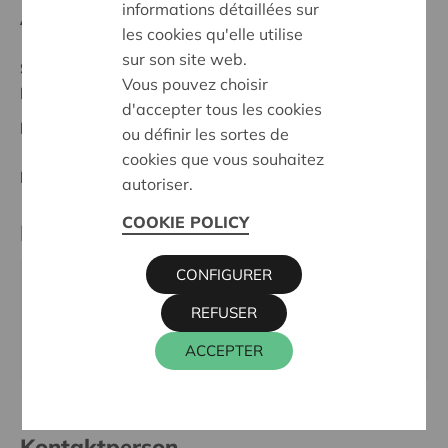
informations détaillées sur
Anfangsdatum:
28/02/2024
les cookies qu'elle utilise
sur son site web.
Stand :
Complete
Vous pouvez choisir
Mechelen - Klein-Brabant
d'accepter tous les cookies
Datum:
28/02/2024
ou définir les sortes de
cookies que vous souhaitez
Entscheidung:
Approved
autoriser.
COOKIE POLICY
Partner
CONFIGURER
BRASSBAND WILLEBROEK, KERKSTRAAT 2 A, 2830
REFUSER
WILLEBROEK
Webseite:
www.brassbandwillebroek.be/
ACCEPTER
Kontaktperson