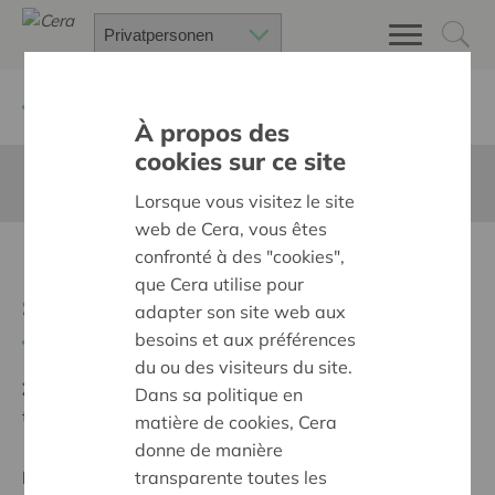
Zurück
Suchen Sie ein unterstütztes Projekt
À propos des
cookies sur ce site
Diese Seite ist nicht ins Deutsche übersetzt
Lorsque vous visitez le site
web de Cera, vous êtes
confronté à des "cookies",
Investering
que Cera utilise pour
slagwerkmateriaal
adapter son site web aux
besoins et aux préférences
Zurück
du ou des visiteurs du site.
Ziel:
Des quartiers chaleureux et bienveillants pour
Dans sa politique en
tous
matière de cookies, Cera
donne de manière
transparente toutes les
Regionales Projekt