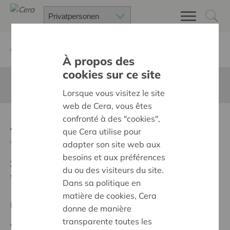
Zurück
Suchen Sie ein unterstütztes Projekt
À propos des
cookies sur ce site
Diese Seite ist nicht ins Deutsche übersetzt
Lorsque vous visitez le site
web de Cera, vous êtes
confronté à des "cookies",
Aanschaffen gereedschap
que Cera utilise pour
Zurück
adapter son site web aux
besoins et aux préférences
Ziel:
Des quartiers chaleureux et bienveillants pour
du ou des visiteurs du site.
tous
Dans sa politique en
matière de cookies, Cera
Regionales Projekt
donne de manière
transparente toutes les
Anfangsdatum:
29/02/2024