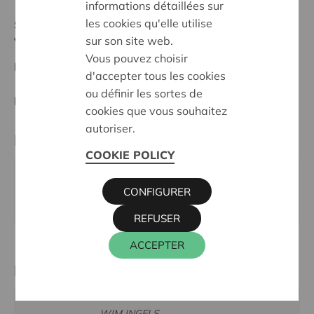
informations détaillées sur
les cookies qu'elle utilise
Stand :
Complete
sur son site web.
Veurne-Diksmuide
Vous pouvez choisir
Datum:
29/02/2024
d'accepter tous les cookies
ou définir les sortes de
Entscheidung:
Approved
cookies que vous souhaitez
autoriser.
Partner
COOKIE POLICY
REPAIRCAFE DE PANNE ADINKERKE,
CONFIGURER
BROUWERSTRAAT 49/2, 8660 DE PANNE
REFUSER
ACCEPTER
Kontaktperson
WIM INGELS